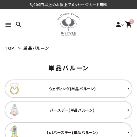
3,000円以上のお買上でメッセージカード無料
0
search
person
shopping_cart
menu
TOP
単品バルーン
search
単品バルーン
最近チェックした商品
ウェディング(単品バルーン)
ご利用シーンから探す
バースデー(単品バルーン)
商品タイプから探す
価格から探す
1stバースデー(単品バルーン)