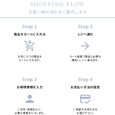
SHOPPING FLOW
キーワード
お買い物の流れをご案内します
カテゴリー
Step 1
Step 2
商品をカートに入れる
レジへ進む
add_shopping_cart
arrow_forward
検索する
お気に入りの商品を
カート画面で商品と金額を
カートに入れます。
確認しレジへ進みます。
Step 3
Step 4
お客様情報を入力
お支払い方法の設定
person
credit_score
ご住所・連絡先など、
ご希望の決済方法を
必要な情報を入力します。
お選び下さい。