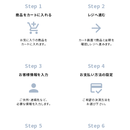
カテゴリー
Step 1
Step 2
商品をカートに入れる
レジへ進む
add_shopping_cart
arrow_forward
検索する
お気に入りの商品を
カート画面で商品と金額を
カートに入れます。
確認しレジへ進みます。
Step 3
Step 4
お客様情報を入力
お支払い方法の設定
person
credit_score
ご住所・連絡先など、
ご希望の決済方法を
必要な情報を入力します。
お選び下さい。
Step 5
Step 6