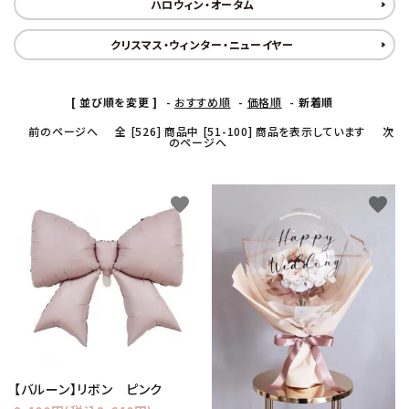
ハロウィン・オータム
コンテンツ
クリスマス・ウィンター・ニューイヤー
ガイドライン
[ 並び順を変更 ]
-
おすすめ順
-
価格順
-
新着順
ACCOUNT MENU
前のページへ
全 [526] 商品中 [51-100] 商品を表示しています
次
ようこそ ゲスト 様
のページへ
meeting_room
person
ログイン
新規会員登録
favorite
favorite
【バルーン】リボン ピンク