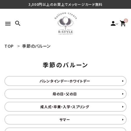
3,000円以上のお買上でメッセージカード無料
0
search
person
shopping_cart
menu
TOP
季節のバルーン
search
季節のバルーン
最近チェックした商品
バレンタインデー・ホワイトデー
ご利用シーンから探す
母の日・父の日
商品タイプから探す
成人式・卒業・入学・スプリング
サマー
価格から探す