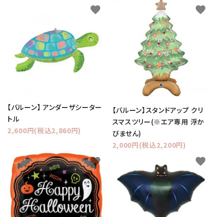
favorite
favorite
【バルーン】 アンダーザシーター
【バルーン】スタンドアップ クリ
トル
スマスツリー(※エア専用 浮か
2,600円(税込2,860円)
びません)
2,000円(税込2,200円)
favorite
favorite