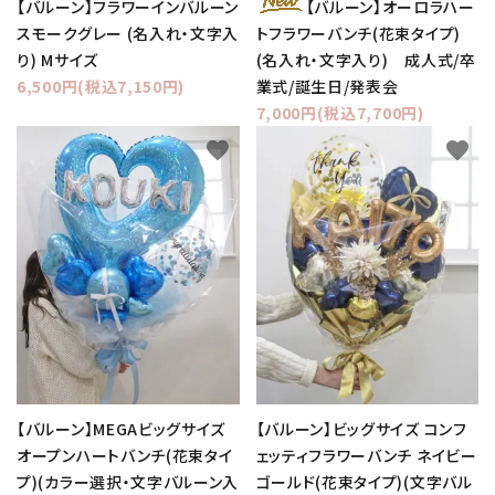
【バルーン】フラワーインバルーン
【バルーン】オーロラハー
スモークグレー (名入れ・文字入
トフラワーバンチ(花束タイプ)
り) Mサイズ
(名入れ・文字入り) 成人式/卒
6,500円(税込7,150円)
業式/誕生日/発表会
7,000円(税込7,700円)
favorite
favorite
【バルーン】MEGAビッグサイズ
【バルーン】ビッグサイズ コンフ
オープンハートバンチ(花束タイ
ェッティフラワーバンチ ネイビー
プ)(カラー選択・文字バルーン入
ゴールド(花束タイプ)(文字バル