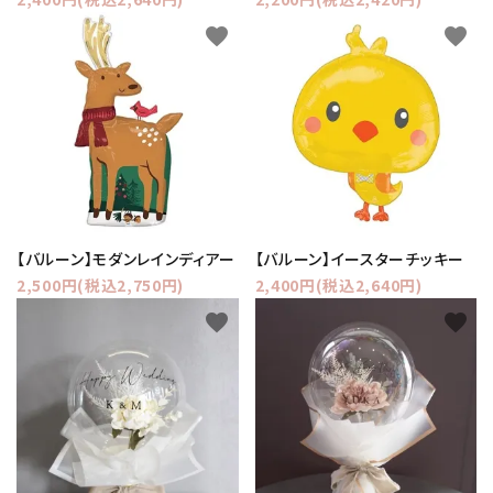
favorite
favorite
【バルーン】モダンレインディアー
【バルーン】イースターチッキー
2,500円(税込2,750円)
2,400円(税込2,640円)
favorite
favorite