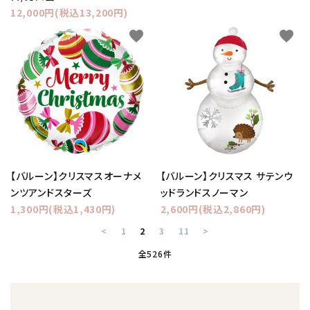
12,000円(税込13,200円)
favorite
favorite
【バルーン】クリスマスオーナメ
【バルーン】クリスマス サテンウ
ンツアンドスターズ
ッドランドスノーマン
1,300円(税込1,430円)
2,600円(税込2,860円)
<
1
2
3
11
>
全526件