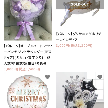
SOLD OUT
【バルーン】グリサニングホリデ
ーレインディア
3,000円(税込3,300円)
【バルーン】オープンハートフラワ
ーバンチ ソフトラベンダー(花束
タイプ)(名入れ・文字入り) 成
人式/卒業式/誕生日/発表会
5,000円(税込5,500円)
favorite
favorite