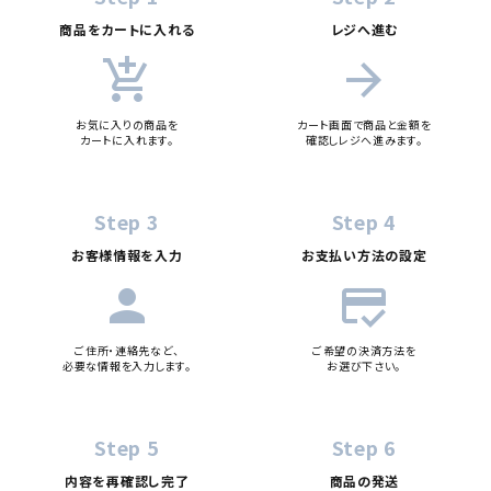
商品をカートに入れる
レジへ進む
add_shopping_cart
arrow_forward
検索する
お気に入りの商品を
カート画面で商品と金額を
カートに入れます。
確認しレジへ進みます。
Step 3
Step 4
お客様情報を入力
お支払い方法の設定
person
credit_score
ご住所・連絡先など、
ご希望の決済方法を
必要な情報を入力します。
お選び下さい。
Step 5
Step 6
内容を再確認し完了
商品の発送