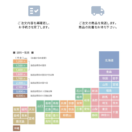
fact_check
local_shipping
ご注文内容を再確認し、
ご注文の商品を発送します。
お手続きを完了します。
商品の到着をお待ち下さい。