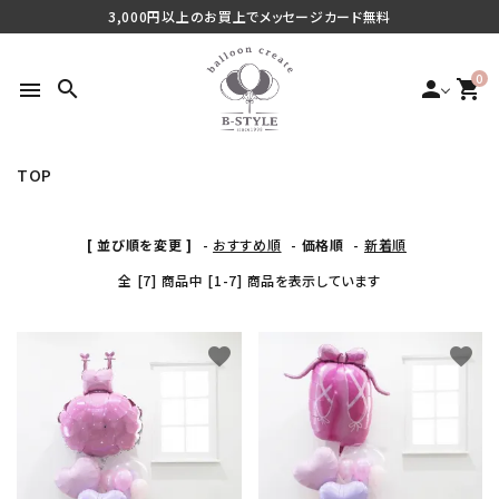
3,000円以上のお買上でメッセージカード無料
0
search
person
shopping_cart
menu
TOP
search
[ 並び順を変更 ]
-
おすすめ順
-
価格順
-
新着順
最近チェックした商品
全 [7] 商品中 [1-7] 商品を表示しています
ご利用シーンから探す
favorite
favorite
商品タイプから探す
価格から探す