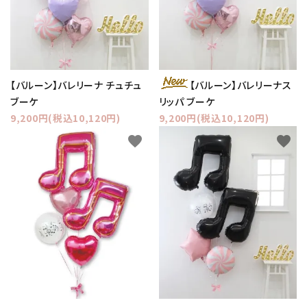
コンテンツ
ガイドライン
ACCOUNT MENU
【バルーン】バレリーナ チュチュ
【バルーン】バレリーナス
ようこそ ゲスト 様
ブーケ
リッパ ブーケ
9,200円(税込10,120円)
9,200円(税込10,120円)
meeting_room
person
ログイン
新規会員登録
favorite
favorite