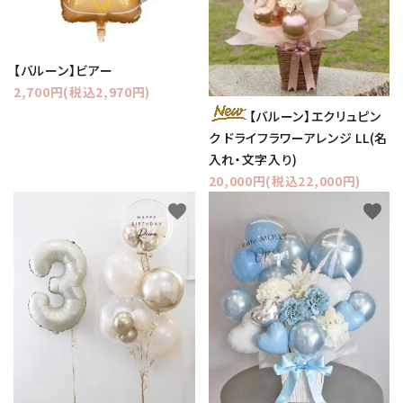
【バルーン】ビアー
2,700円(税込2,970円)
【バルーン】エクリュピン
ク ドライフラワーアレンジ LL(名
入れ・文字入り)
20,000円(税込22,000円)
favorite
favorite