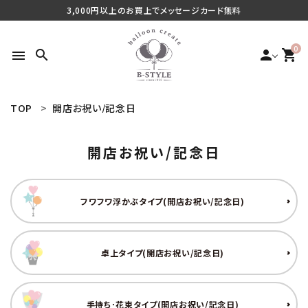
3,000円以上のお買上でメッセージカード無料
0
search
person
shopping_cart
menu
TOP
開店お祝い/記念日
search
開店お祝い/記念日
最近チェックした商品
フワフワ浮かぶタイプ(開店お祝い/記念日)
ご利用シーンから探す
商品タイプから探す
卓上タイプ(開店お祝い/記念日)
価格から探す
手持ち･花束タイプ(開店お祝い/記念日)