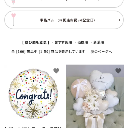
コンテンツ
単品バルーン(開店お祝い/記念日)
ガイドライン
ACCOUNT MENU
ようこそ ゲスト 様
[ 並び順を変更 ]
-
おすすめ順
-
価格順
-
新着順
全 [166] 商品中 [1-50] 商品を表示しています
次のページへ
meeting_room
person
ログイン
新規会員登録
favorite
favorite