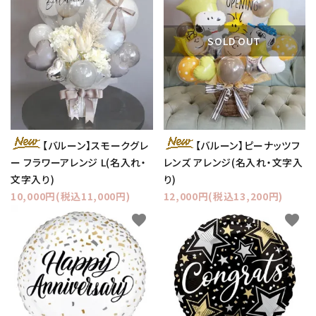
SOLD OUT
【バルーン】スモークグレ
【バルーン】ピーナッツフ
ー フラワーアレンジ L(名入れ・
レンズ アレンジ(名入れ・文字入
文字入り)
り)
10,000円(税込11,000円)
12,000円(税込13,200円)
favorite
favorite