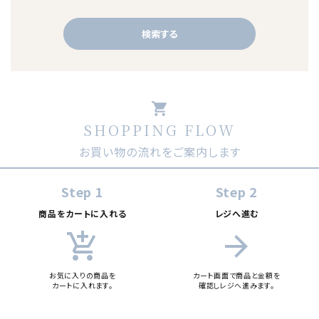
検索する
shopping_cart
SHOPPING FLOW
キーワード
お買い物の流れをご案内します
カテゴリー
Step 1
Step 2
商品をカートに入れる
レジへ進む
add_shopping_cart
arrow_forward
検索する
お気に入りの商品を
カート画面で商品と金額を
カートに入れます。
確認しレジへ進みます。