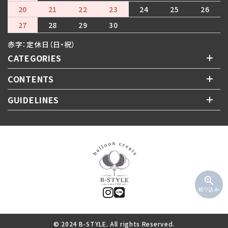
20
21
22
23
24
25
26
27
28
29
30
赤字：定休日（日・祝）
CATEGORIES
CONTENTS
GUIDELINES
zoom_in
絞り込み
© 2024 B-STYLE. All rights Reserved.