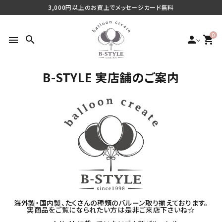
3,000円以上のお買上でメッセージカード無料
0
search
person
shopping_cart
menu
B-STYLE 実店舗のご案内
search
最近チェックした商品
ご利用シーンから探す
商品タイプから探す
海外製・国内製、たくさんの種類のバルーン取り揃えております。
価格から探す
実商品をご覧になられたい方は是非ご来店下さいね☆