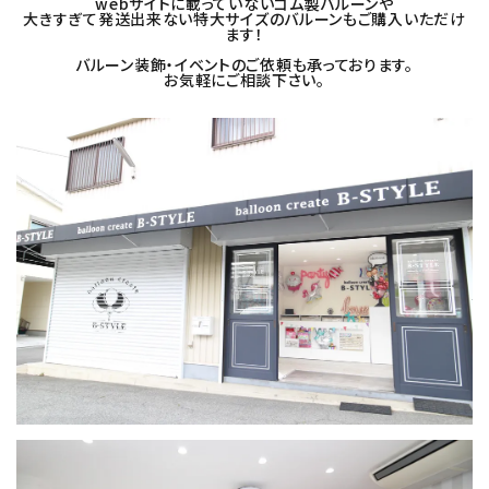
webサイトに載っていないゴム製バルーンや
大きすぎて発送出来ない特大サイズのバルーンもご購入いただけ
コンテンツ
ます！
バルーン装飾・イベントのご依頼も承っております。
ガイドライン
お気軽にご相談下さい。
ACCOUNT MENU
ようこそ ゲスト 様
meeting_room
person
ログイン
新規会員登録