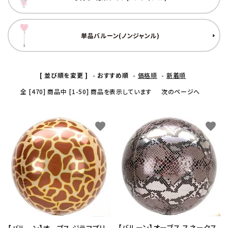
コンテンツ
単品バルーン(ノンジャンル)
ガイドライン
ACCOUNT MENU
ようこそ ゲスト 様
[ 並び順を変更 ]
-
おすすめ順
-
価格順
-
新着順
全 [470] 商品中 [1-50] 商品を表示しています
次のページへ
meeting_room
person
ログイン
新規会員登録
favorite
favorite
【バルーン】オーブス スネークス