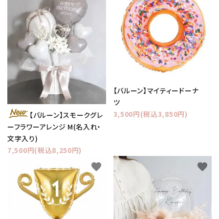
【バルーン】マイティードーナ
ツ
3,500円(税込3,850円)
【バルーン】スモークグレ
ーフラワーアレンジ M(名入れ・
文字入り)
7,500円(税込8,250円)
favorite
favorite