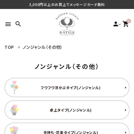
3,000円以上のお買上でメッセージカード無料
0
search
person
shopping_cart
menu
TOP
ノンジャンル（その他）
search
ノンジャンル（その他）
最近チェックした商品
フワフワ浮かぶタイプ(ノンジャンル)
ご利用シーンから探す
商品タイプから探す
卓上タイプ(ノンジャンル)
価格から探す
手持ち･花束タイプ(ノンジャンル)