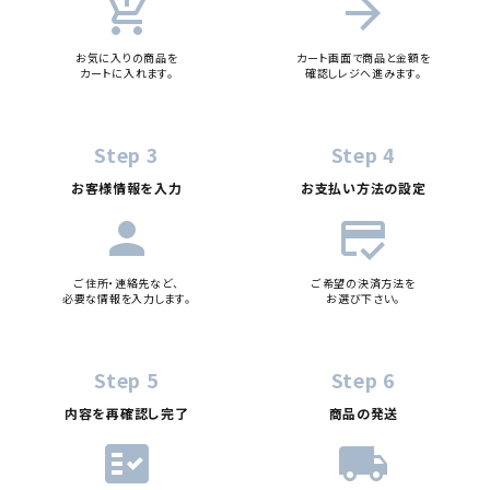
add_shopping_cart
arrow_forward
検索する
お気に入りの商品を
カート画面で商品と金額を
カートに入れます。
確認しレジへ進みます。
Step 3
Step 4
お客様情報を入力
お支払い方法の設定
person
credit_score
ご住所・連絡先など、
ご希望の決済方法を
必要な情報を入力します。
お選び下さい。
Step 5
Step 6
内容を再確認し完了
商品の発送
fact_check
local_shipping