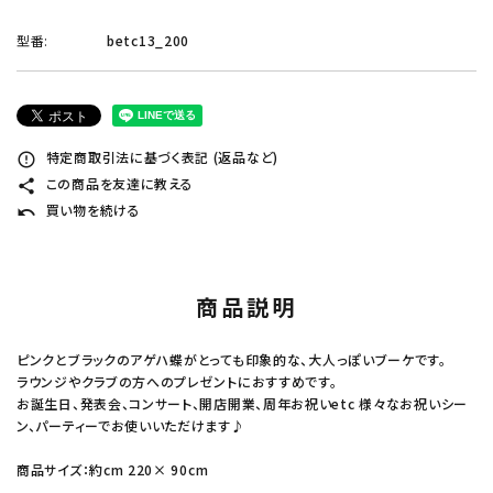
型番:
betc13_200
特定商取引法に基づく表記 (返品など)
error_outline
この商品を友達に教える
share
買い物を続ける
undo
商品説明
ピンクとブラックのアゲハ蝶がとっても印象的な、大人っぽいブーケです。
ラウンジやクラブの方へのプレゼントにおすすめです。
お誕生日、発表会、コンサート、開店開業、周年お祝いetc 様々なお祝いシー
ン、パーティーでお使いいただけます♪
商品サイズ：約cm 220× 90cm