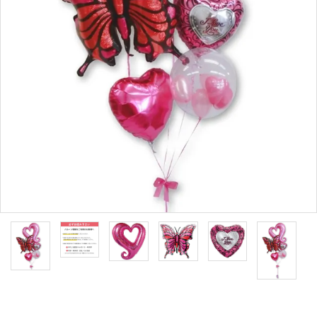
コンテンツ
ガイドライン
ACCOUNT MENU
ようこそ ゲスト 様
meeting_room
person
ログイン
新規会員登録