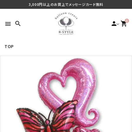
3,000円以上のお買上でメッセージカード無料
0
search
person
shopping_cart
menu
TOP
search
最近チェックした商品
ご利用シーンから探す
商品タイプから探す
価格から探す