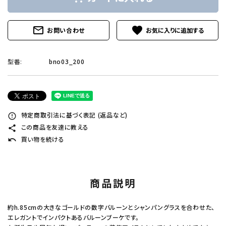
mail_outline
favorite
お問い合わせ
型番:
bno03_200
特定商取引法に基づく表記 (返品など)
error_outline
この商品を友達に教える
share
買い物を続ける
undo
商品説明
約h.85cmの大きなゴールドの数字バルーンとシャンパングラスを合わせた、
エレガントでインパクトあるバルーンブーケです。