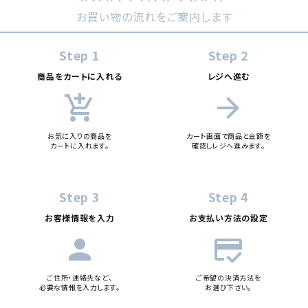
お買い物の流れをご案内します
Step 1
Step 2
商品をカートに入れる
レジへ進む
add_shopping_cart
arrow_forward
お気に入りの商品を
カート画面で商品と金額を
カートに入れます。
確認しレジへ進みます。
Step 3
Step 4
お客様情報を入力
お支払い方法の設定
person
credit_score
ご住所・連絡先など、
ご希望の決済方法を
必要な情報を入力します。
お選び下さい。