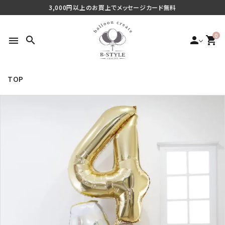
3,000円以上のお買上でメッセージカード無料
0
search
person
shopping_cart
menu
TOP
search
最近チェックした商品
ご利用シーンから探す
商品タイプから探す
価格から探す