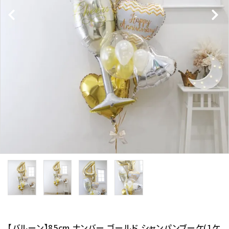
コンテンツ
ガイドライン
ACCOUNT MENU
ようこそ ゲスト 様
meeting_room
person
ログイン
新規会員登録
【バルーン】85cm ナンバー ゴールド シャンパンブーケ(1ケ