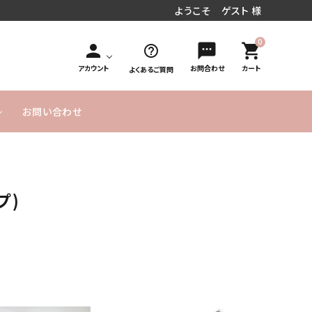
ようこそ ゲスト 様
0
person
sms
shopping_cart
help_outline
アカウント
お問合わせ
カート
よくあるご質問
お問い合わせ
円～
／周年お祝い
文字入れオ
手持ち花束タイプ
10,000円
MESSAGE
20,000円
発表会／コンサート
フラワーインバルーン
お急ぎ便
プション
～
CARD無料
～
プ)
式／卒業式
気球バルーン
季節のバルーン
バルーンボックス
サービス
ヘリウムガス入り
よくあるご
実店舗のご
SET アイテム
単品バルーン
バルーン について
質問
案内
のご説明
ーメイドバルーン
ヘリウムガス・その他資
材