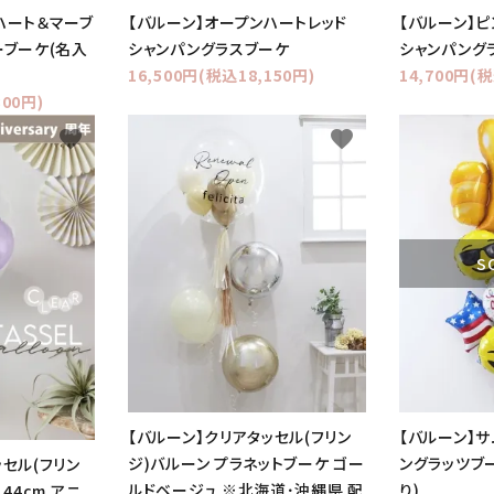
ハート＆マーブ
【バルーン】オープンハートレッド
【バルーン】
ーブーケ(名入
シャンパングラスブーケ
シャンパング
16,500円(税込18,150円)
14,700円(税
300円)
favorite
favorite
S
【バルーン】クリアタッセル(フリン
【バルーン】
ジ)バルーン プラネットブーケ ゴー
ングラッツブ
ッセル(フリン
ルドベージュ ※北海道･沖縄県 配
り)
44cm アニ