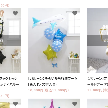
300円)
favorite
favorite
UT
S
ブラックシャン
【バルーン】そらいろ飛行機ブーケ
【バルーン】プ
ェッティバルー
(名入れ・文字入り)
ールドブーケ
10,000円(税込11,000円)
13,000円(税
750円)
favorite
favorite