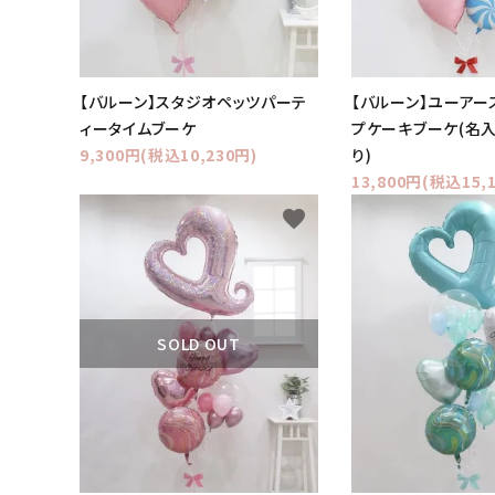
【バルーン】スタジオペッツパーテ
【バルーン】ユーアー
ィータイムブーケ
プケーキブーケ(名
9,300円(税込10,230円)
り)
13,800円(税込15,
favorite
SOLD OUT