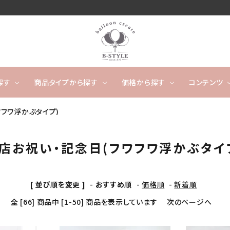
探す
商品タイプから探す
価格から探す
コンテンツ
ワフワ浮かぶタイプ)
卓上タイプ
ウェディング
～4,999円
フワフワ浮かぶタイプ
5,000
開店
店お祝い・記念日(フワフワ浮かぶタイ
ー
タッセルバルーン
出産祝い
カレンダーバルーン/バ
成人
ルーンケーキ
ノンジャンル（その他）
キャラクター
数字や文字のバルーン
[ 並び順を変更 ]
-
おすすめ順
-
価格順
-
新着順
全 [66] 商品中 [1-50] 商品を表示しています
次のページへ
バルーンスタンド
オーダ