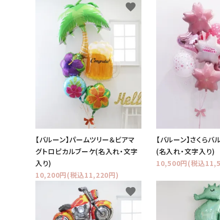
favorite
価格から探す
コンテンツ
ガイドライン
ACCOUNT MENU
ようこそ ゲスト 様
meeting_room
person
ログイン
新規会員登録
【バルーン】パームツリー＆ビアマ
【バルーン】さくらバ
グトロピカルブーケ(名入れ・文字
(名入れ・文字入り)
入り)
10,500円(税込11,
10,200円(税込11,220円)
favorite