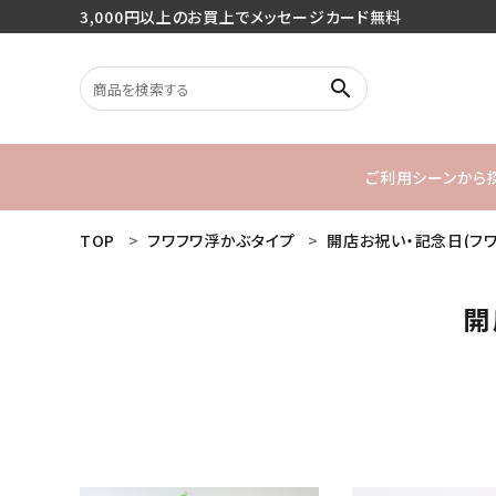
3,000円以上のお買上でメッセージカード無料
search
ご利用シーンから
TOP
フワフワ浮かぶタイプ
開店お祝い・記念日(フ
search
バースデー
開
1stバースデ
最近チェックした商品
ご利用シーンから探す
商品タイプから探す