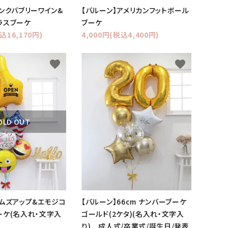
ピンクバブリーワイン&
【バルーン】アメリカンフットボール
ラスブーケ
ブーケ
込16,170円)
4,000円(税込4,400円)
favorite
favorite
OLD OUT
サムズアップ&エモジコ
【バルーン】66cm ナンバーブーケ
ーケ(名入れ・文字入
ゴールド(2ケタ)(名入れ・文字入
り) 成人式/卒業式/誕生日/発表