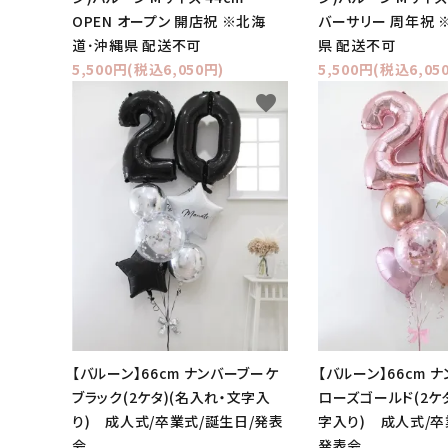
OPEN オープン 開店祝 ※北海
バーサリー 周年祝 
道･沖縄県 配送不可
県 配送不可
5,500円(税込6,050円)
5,500円(税込6,05
favorite
【バルーン】66cm ナンバーブーケ
【バルーン】66cm 
ブラック(2ケタ)(名入れ・文字入
ローズゴールド(2ケ
り) 成人式/卒業式/誕生日/発表
字入り) 成人式/卒
会
発表会