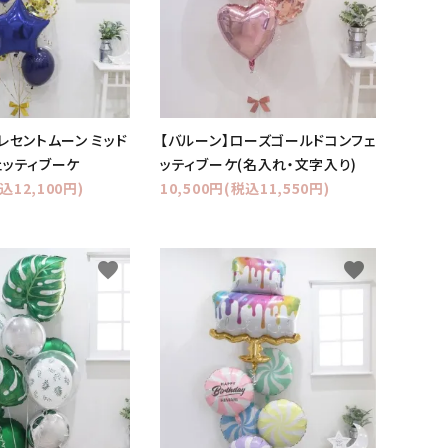
レセントムーン ミッド
【バルーン】ローズゴールドコンフェ
ェッティブーケ
ッティブーケ(名入れ・文字入り)
込12,100円)
10,500円(税込11,550円)
favorite
favorite