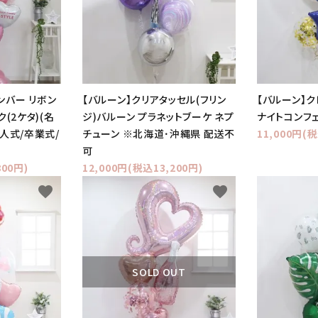
ナンバー リボン
【バルーン】クリアタッセル(フリン
【バルーン】ク
(2ケタ)(名
ジ)バルーン プラネットブーケ ネプ
ナイトコンフ
人式/卒業式/
チューン ※北海道･沖縄県 配送不
11,000円(税
可
800円)
12,000円(税込13,200円)
favorite
favorite
SOLD OUT