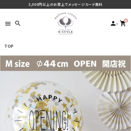
3,000円以上のお買上でメッセージカード無料
0
search
person
shopping_cart
menu
TOP
search
最近チェックした商品
ご利用シーンから探す
商品タイプから探す
価格から探す