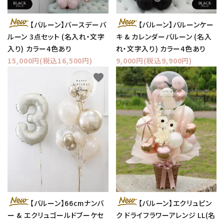
【バルーン】バースデーバ
【バルーン】バルーンケー
ルーン 3点セット (名入れ・文字
キ & カレンダーバルーン (名入
入り) カラー4色あり
れ・文字入り) カラー4色あり
15,000円(税込16,500円)
9,000円(税込9,900円)
favorite
favorite
【バルーン】66cmナンバ
【バルーン】エクリュピン
ー & エクリュゴールドブーケセ
ク ドライフラワーアレンジ LL(名