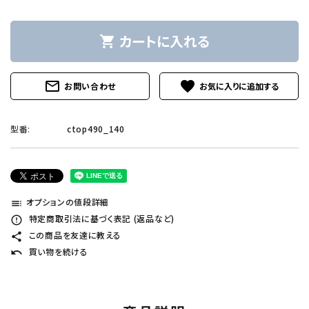
カートに入れる
shopping_cart
mail_outline
favorite
お問い合わせ
型番:
ctop490_140
オプションの値段詳細
toc
特定商取引法に基づく表記 (返品など)
error_outline
この商品を友達に教える
share
買い物を続ける
undo