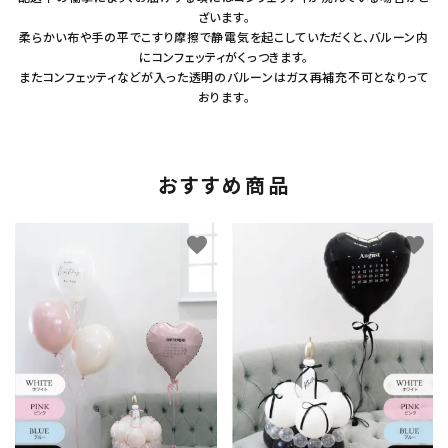
ざいます。
柔らかい布や手の平でこすり摩擦で静電気を起こしていただくと、バルーン内
にコンフェッティがくっつきます。
またコンフェッティなどが入った透明のバルーンはガス再補充不可となりって
おります。
おすすめ商品
favorite
favorite