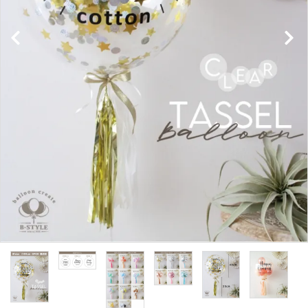
コンテンツ
ガイドライン
ACCOUNT MENU
ようこそ ゲスト 様
meeting_room
person
ログイン
新規会員登録