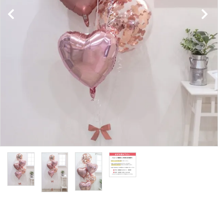
コンテンツ
ガイドライン
ACCOUNT MENU
ようこそ ゲスト 様
meeting_room
person
ログイン
新規会員登録