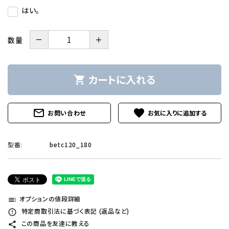
はい。
－
＋
数量
カートに入れる
shopping_cart
mail_outline
favorite
お問い合わせ
型番:
betc120_180
オプションの値段詳細
toc
特定商取引法に基づく表記 (返品など)
error_outline
この商品を友達に教える
share