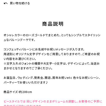
買い物を続ける
undo
商品説明
オシャレカラーのローズゴールドでまとめた、とってもシンプルでスタイリッシ
ュなバルーンブーケです。
コンフェッティバルーンにお名前やお祝いメッセージが入ります。
用途別にオリジナル文字デザインをご用意しておりますので、ご希望のお祝
い内容をお選びください。
※文字入れのフォントの種類や大文字・小文字は、デザインによって、当店お
まかせとなりますのでご了承ください。
お誕生日、ウェディング、発表会、開店、周年お祝いetc 色々なお祝いシーン、
パーティーでお使いいただけます♪
商品サイズ：約200cm
ビースタイルでは 同じデザインのままボリュームを調整し、お客様のご予算に
合わせてご注文いただけます。