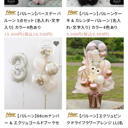
【バルーン】バースデーバ
【バルーン】バルーンケー
ルーン 3点セット (名入れ・文字
キ & カレンダーバルーン (名入
入り) カラー4色あり
れ・文字入り) カラー4色あり
15,000円(税込16,500円)
9,000円(税込9,900円)
favorite
favorite
【バルーン】66cmナンバ
【バルーン】エクリュピン
ー & エクリュゴールドブーケセ
ク ドライフラワーアレンジ LL(名