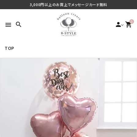
3,000円以上のお買上でメッセージカード無料
0
search
person
shopping_cart
menu
TOP
search
最近チェックした商品
ご利用シーンから探す
商品タイプから探す
価格から探す