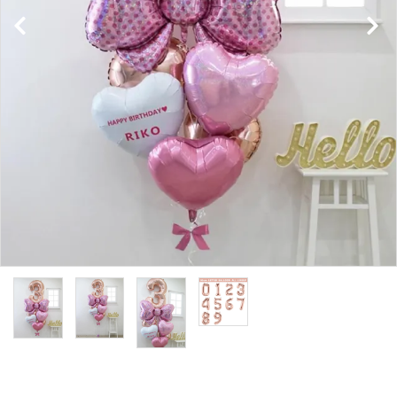
コンテンツ
ガイドライン
ACCOUNT MENU
ようこそ ゲスト 様
meeting_room
person
ログイン
新規会員登録