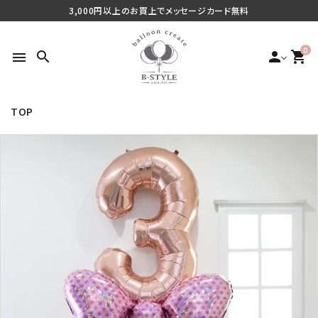
3,000円以上のお買上でメッセージカード無料
0
search
person
shopping_cart
menu
TOP
search
最近チェックした商品
ご利用シーンから探す
商品タイプから探す
価格から探す