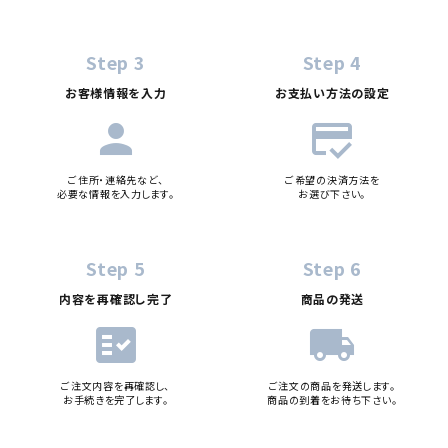
Step 3
Step 4
お客様情報を入力
お支払い方法の設定
person
credit_score
ご住所・連絡先など、
ご希望の決済方法を
必要な情報を入力します。
お選び下さい。
Step 5
Step 6
内容を再確認し完了
商品の発送
fact_check
local_shipping
ご注文内容を再確認し、
ご注文の商品を発送します。
お手続きを完了します。
商品の到着をお待ち下さい。