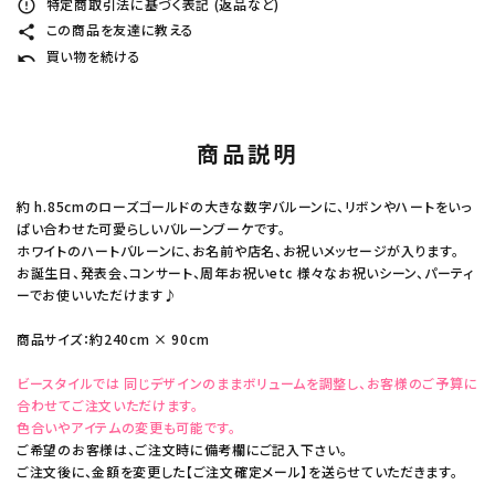
特定商取引法に基づく表記 (返品など)
error_outline
この商品を友達に教える
share
買い物を続ける
undo
商品説明
約 h.85cmのローズゴールドの大きな数字バルーンに、リボンやハートをいっ
ぱい合わせた可愛らしいバルーンブーケです。
ホワイトのハートバルーンに、お名前や店名、お祝いメッセージが入ります。
お誕生日、発表会、コンサート、周年お祝いetc 様々なお祝いシーン、パーティ
ーでお使いいただけます♪
商品サイズ：約240cm × 90cm
ビースタイルでは 同じデザインのままボリュームを調整し、お客様のご予算に
合わせてご注文いただけます。
色合いやアイテムの変更も可能です。
ご希望のお客様は、ご注文時に備考欄にご記入下さい。
ご注文後に、金額を変更した【ご注文確定メール】を送らせていただきます。