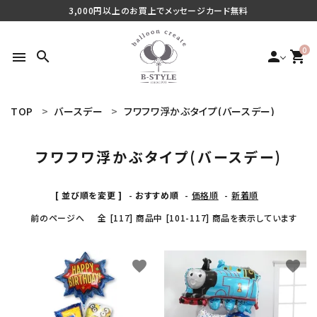
3,000円以上のお買上でメッセージカード無料
0
search
person
shopping_cart
menu
TOP
バースデー
フワフワ浮かぶタイプ(バースデー)
search
フワフワ浮かぶタイプ(バースデー)
最近チェックした商品
[ 並び順を変更 ]
-
おすすめ順
-
価格順
-
新着順
前のページへ
全 [117] 商品中 [101-117] 商品を表示しています
ご利用シーンから探す
商品タイプから探す
favorite
favorite
価格から探す