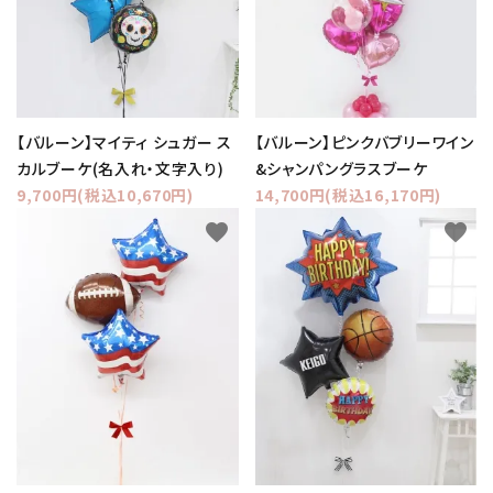
【バルーン】マイティ シュガー ス
【バルーン】ピンクバブリーワイン
カルブーケ(名入れ・文字入り)
&シャンパングラスブーケ
9,700円(税込10,670円)
14,700円(税込16,170円)
favorite
favorite