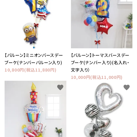
コンテンツ
ガイドライン
ACCOUNT MENU
ようこそ ゲスト 様
【バルーン】ミニオンバースデー
【バルーン】トーマスバースデー
meeting_room
person
ログイン
新規会員登録
ブーケ(ナンバーバルーン入り)
ブーケ(ナンバー入り)(名入れ・
10,800円(税込11,880円)
文字入り）
10,000円(税込11,000円)
favorite
favorite