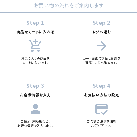
お買い物の流れをご案内します
カテゴリー
Step 1
Step 2
商品をカートに入れる
レジへ進む
add_shopping_cart
arrow_forward
検索する
お気に入りの商品を
カート画面で商品と金額を
カートに入れます。
確認しレジへ進みます。
Step 3
Step 4
お客様情報を入力
お支払い方法の設定
person
credit_score
ご住所・連絡先など、
ご希望の決済方法を
必要な情報を入力します。
お選び下さい。