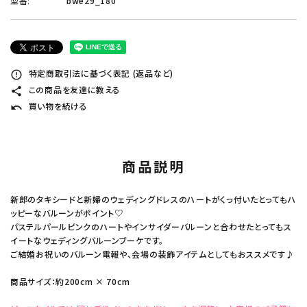
型番:
bwe29_180
特定商取引法に基づく表記 (返品など)
error_outline
この商品を友達に教える
share
買い物を続ける
undo
商品説明
新郎のタキシードと新婦のウェディングドレスのハートがくっ付いたとってもハ
ッピーなバルーンがポイント♡
パステルパールピンクのハートやインサイダーバルーンと合わせたとってもス
イートなウェディングバルーンブーケです。
ご結婚お祝いのバルーン電報や、会場の装飾アイテムとしてもおススメです♪
商品サイズ：約200cm × 70cm