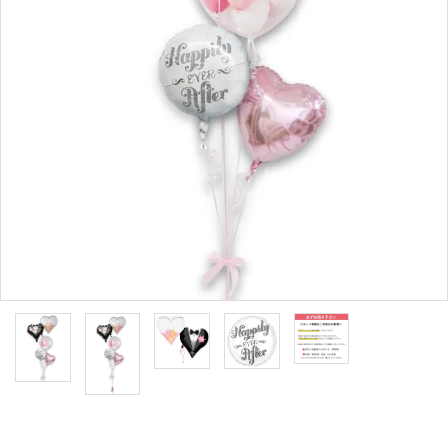
コンテンツ
ガイドライン
ACCOUNT MENU
ようこそ ゲスト 様
meeting_room
person
ログイン
新規会員登録