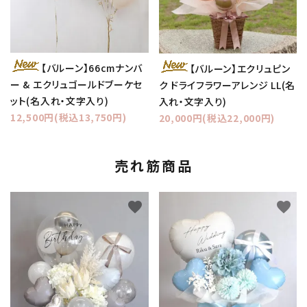
【バルーン】66cmナンバ
【バルーン】エクリュピン
ー & エクリュゴールドブーケセ
ク ドライフラワーアレンジ LL(名
ット(名入れ・文字入り)
入れ・文字入り)
12,500円(税込13,750円)
20,000円(税込22,000円)
売れ筋商品
favorite
favorite