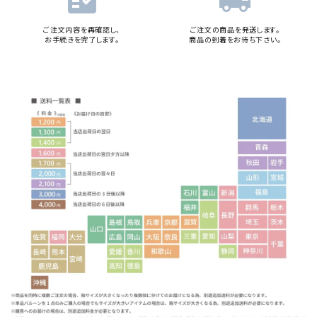
fact_check
local_shipping
ご注文内容を再確認し、
ご注文の商品を発送します。
お手続きを完了します。
商品の到着をお待ち下さい。