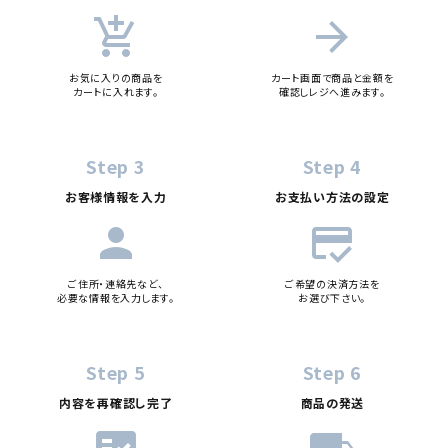
add_shopping_cart
arrow_forward
お気に入りの商品を
カート画面で商品と金額を
カートに入れます。
確認しレジへ進みます。
Step 3
Step 4
お客様情報を入力
お支払い方法の設定
person
credit_score
ご住所・連絡先など、
ご希望の決済方法を
必要な情報を入力します。
お選び下さい。
Step 5
Step 6
内容を再確認し完了
商品の発送