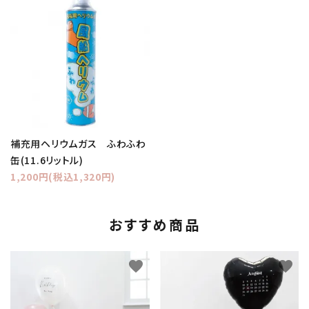
補充用ヘリウムガス ふわふわ
缶(11.6リットル)
1,200円(税込1,320円)
おすすめ商品
favorite
favorite