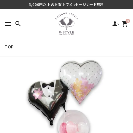
3,000円以上のお買上でメッセージカード無料
0
search
person
shopping_cart
menu
TOP
search
最近チェックした商品
ご利用シーンから探す
商品タイプから探す
価格から探す