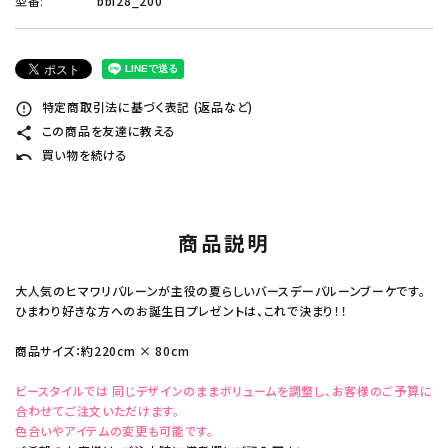
型番:
bbi28_200
特定商取引法に基づく表記 (返品など)
error_outline
この商品を友達に教える
share
買い物を続ける
undo
商品説明
大人気のヒマワリバルーンが主役の夏らしいバースデーバルーンブーケです。
ひまわり好きな方へのお誕生日プレゼントは、これで決まり！！
商品サイズ：約220cm × 80cm
ビースタイルでは 同じデザインのままボリュームを調整し、お客様のご予算に
合わせてご注文いただけます。
色合いやアイテムの変更も可能です。