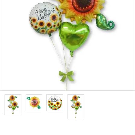
コンテンツ
ガイドライン
ACCOUNT MENU
ようこそ ゲスト 様
meeting_room
person
ログイン
新規会員登録