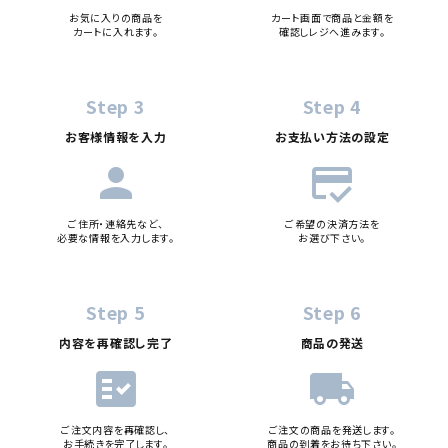
お気に入りの商品を
カート画面で商品と金額を
カートに入れます。
確認しレジへ進みます。
Step 3
Step 4
お客様情報を入力
お支払い方法の設定
person
credit_score
ご住所・連絡先など、
ご希望の決済方法を
必要な情報を入力します。
お選び下さい。
Step 5
Step 6
内容を再確認し完了
商品の発送
fact_check
local_shipping
ご注文内容を再確認し、
ご注文の商品を発送します。
お手続きを完了します。
商品の到着をお待ち下さい。