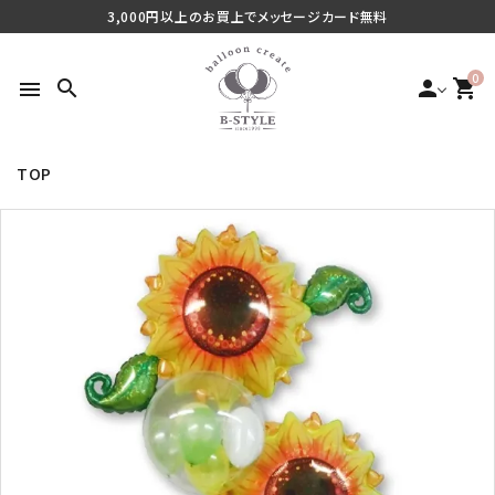
3,000円以上のお買上でメッセージカード無料
0
search
person
shopping_cart
menu
TOP
search
最近チェックした商品
ご利用シーンから探す
商品タイプから探す
価格から探す