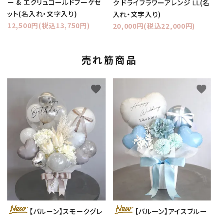
ー & エクリュゴールドブーケセ
ク ドライフラワーアレンジ LL(名
ット(名入れ・文字入り)
入れ・文字入り)
12,500円(税込13,750円)
20,000円(税込22,000円)
売れ筋商品
favorite
favorite
【バルーン】スモークグレ
【バルーン】アイスブルー