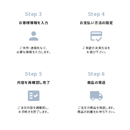
Step 3
Step 4
お客様情報を入力
お支払い方法の設定
person
credit_score
ご住所・連絡先など、
ご希望の決済方法を
必要な情報を入力します。
お選び下さい。
Step 5
Step 6
内容を再確認し完了
商品の発送
fact_check
local_shipping
ご注文内容を再確認し、
ご注文の商品を発送します。
お手続きを完了します。
商品の到着をお待ち下さい。