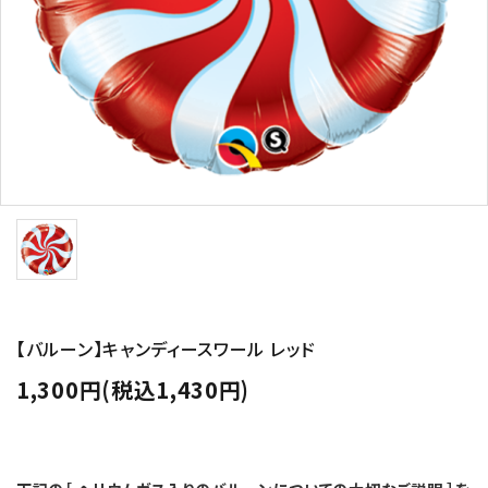
コンテンツ
ガイドライン
ACCOUNT MENU
ようこそ ゲスト 様
meeting_room
person
ログイン
新規会員登録
【バルーン】キャンディースワール レッド
1,300円(税込1,430円)