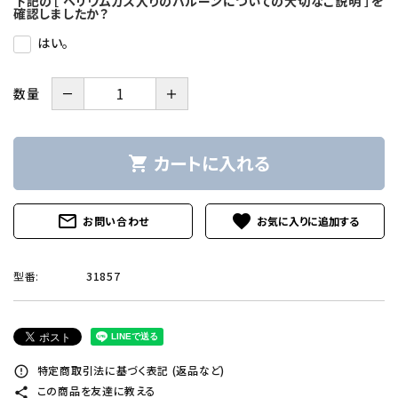
下記の［ ヘリウムガス入りのバルーンについての大切なご説明 ］を
確認しましたか？
はい。
－
＋
数量
カートに入れる
shopping_cart
mail_outline
favorite
お問い合わせ
型番:
31857
特定商取引法に基づく表記 (返品など)
error_outline
この商品を友達に教える
share