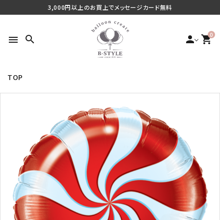
3,000円以上のお買上でメッセージカード無料
0
search
person
shopping_cart
menu
TOP
search
最近チェックした商品
ご利用シーンから探す
商品タイプから探す
価格から探す