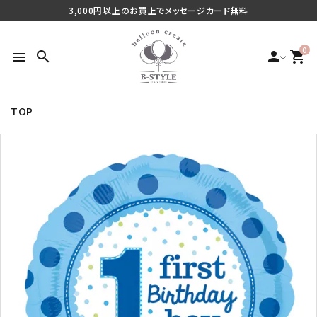
3,000円以上のお買上でメッセージカード無料
0
search
person
shopping_cart
menu
TOP
search
最近チェックした商品
ご利用シーンから探す
商品タイプから探す
価格から探す