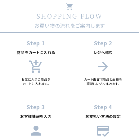
shopping_cart
SHOPPING FLOW
お買い物の流れをご案内します
Step 1
Step 2
商品をカートに入れる
レジへ進む
add_shopping_cart
arrow_forward
お気に入りの商品を
カート画面で商品と金額を
カートに入れます。
確認しレジへ進みます。
Step 3
Step 4
お客様情報を入力
お支払い方法の設定
person
credit_score