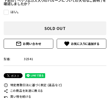
下記の［ ヘリウムガス入りのバルーンについての大切なご説明 ］を
確認しましたか？
はい。
SOLD OUT
mail_outline
favorite
お問い合わせ
型番:
32541
特定商取引法に基づく表記 (返品など)
error_outline
この商品を友達に教える
share
買い物を続ける
undo