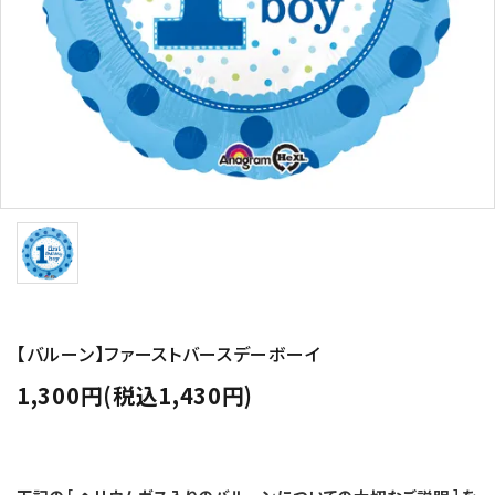
コンテンツ
ガイドライン
ACCOUNT MENU
ようこそ ゲスト 様
meeting_room
person
ログイン
新規会員登録
【バルーン】ファーストバースデーボーイ
1,300円(税込1,430円)