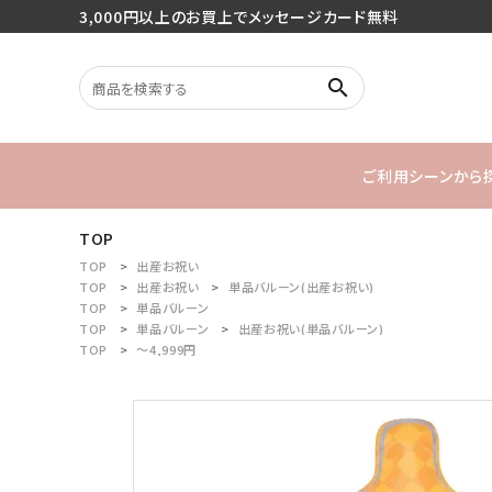
3,000円以上のお買上でメッセージカード無料
search
ご利用シーンから
TOP
search
バースデー
TOP
出産お祝い
TOP
出産お祝い
単品バルーン(出産お祝い)
TOP
単品バルーン
1stバースデ
TOP
単品バルーン
出産お祝い(単品バルーン)
最近チェックした商品
TOP
～4,999円
ご利用シーンから探す
商品タイプから探す