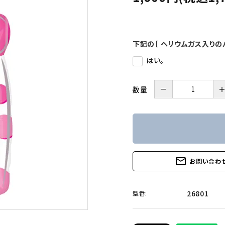
下記の［ ヘリウムガス入りの
はい。
－
数量
mail_outline
お問い合わ
26801
型番: