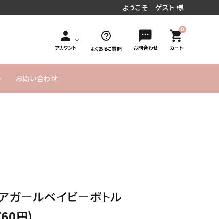
ようこそ ゲスト 様
0
person
sms
shopping_cart
help_outline
アカウント
お問合わせ
カート
よくあるご質問
お問い合わせ
円～
／周年お祝い
文字入れオ
手持ち花束タイプ
10,000円
MESSAGE
20,000円
発表会／コンサート
フラワーインバルーン
お急ぎ便
プション
～
CARD無料
～
式／卒業式
気球バルーン
季節のバルーン
バルーンボックス
サービス
ヘリウムガス入り
よくあるご
実店舗のご
SET アイテム
単品バルーン
バルーン について
質問
案内
のご説明
ツアガールベイビーボトル
ーメイドバルーン
ヘリウムガス・その他資
材
760円)