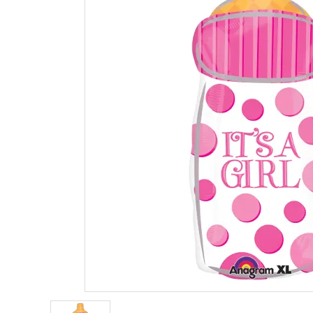
価格から探す
コンテンツ
ガイドライン
ACCOUNT MENU
ようこそ ゲスト 様
meeting_room
person
ログイン
新規会員登録