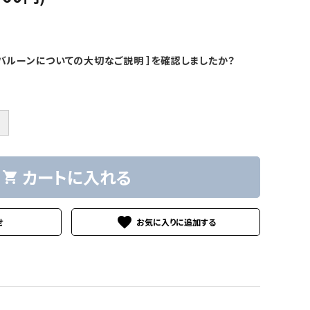
バルーンについての大切なご説明 ］を確認しましたか？
＋
カートに入れる
shopping_cart
favorite
せ