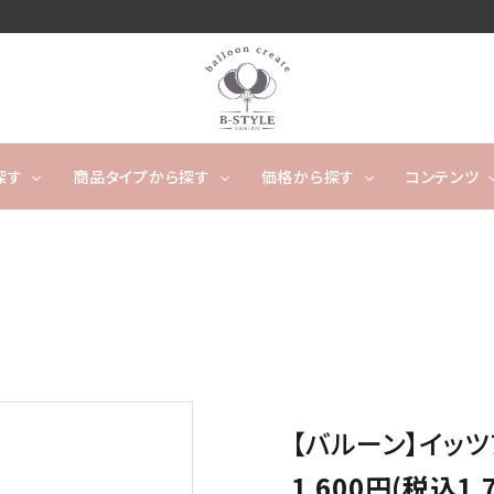
探す
商品タイプから探す
価格から探す
コンテンツ
卓上タイプ
ウェディング
～4,999円
フワフワ浮かぶタイプ
5,000
開店
ー
タッセルバルーン
出産祝い
カレンダーバルーン/バ
成人
ルーンケーキ
ノンジャンル（その他）
キャラクター
数字や文字のバルーン
【バルーン】イッ
バルーンスタンド
オーダ
1,600円(税込1,