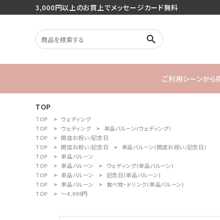
3,000円以上のお買上でメッセージカード無料
search
ご利用シーンから
TOP
search
バースデー
TOP
ウェディング
TOP
ウェディング
単品バルーン(ウェディング)
TOP
開店お祝い/記念日
1stバースデ
TOP
開店お祝い/記念日
単品バルーン(開店お祝い/記念日)
最近チェックした商品
TOP
単品バルーン
TOP
単品バルーン
ウェディング(単品バルーン)
TOP
単品バルーン
記念日(単品バルーン)
ご利用シーンから探す
TOP
単品バルーン
食べ物・ドリンク(単品バルーン)
TOP
～4,999円
商品タイプから探す