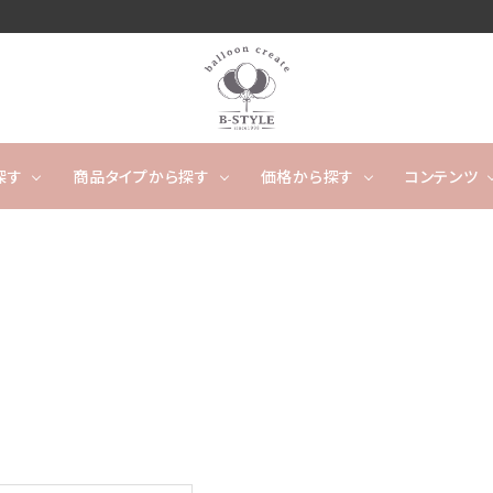
探す
商品タイプから探す
価格から探す
コンテンツ
卓上タイプ
ウェディング
～4,999円
フワフワ浮かぶタイプ
5,000
開店
ー
タッセルバルーン
出産祝い
カレンダーバルーン/バ
成人
ルーンケーキ
ノンジャンル（その他）
キャラクター
数字や文字のバルーン
バルーンスタンド
オーダ