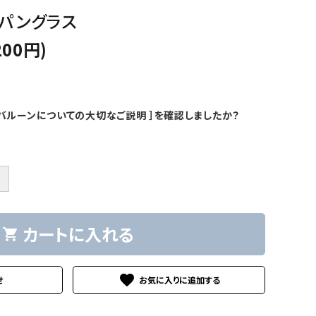
ンパングラス
200円)
バルーンについての大切なご説明 ］を確認しましたか？
＋
カートに入れる
shopping_cart
favorite
せ