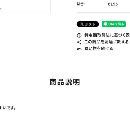
6195
型番:
特定商取引法に基づく表記
error_outline
この商品を友達に教える
share
買い物を続ける
undo
商品説明
すいです。