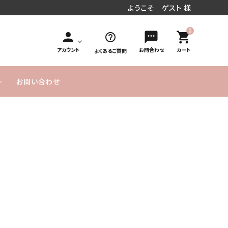
ようこそ ゲスト 様
0
person
sms
shopping_cart
help_outline
アカウント
お問合わせ
カート
よくあるご質問
お問い合わせ
円～
／周年お祝い
文字入れオ
手持ち花束タイプ
10,000円
MESSAGE
20,000円
発表会／コンサート
フラワーインバルーン
お急ぎ便
プション
～
CARD無料
～
式／卒業式
気球バルーン
季節のバルーン
バルーンボックス
サービス
ヘリウムガス入り
よくあるご
実店舗のご
SET アイテム
単品バルーン
バルーン について
質問
案内
のご説明
ーメイドバルーン
ヘリウムガス・その他資
材