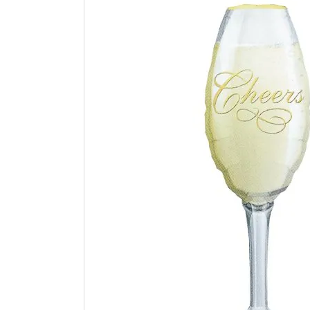
価格から探す
コンテンツ
ガイドライン
ACCOUNT MENU
ようこそ ゲスト 様
meeting_room
person
ログイン
新規会員登録