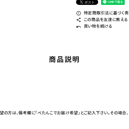
特定商取引法に基づく表記
error_outline
この商品を友達に教える
share
買い物を続ける
undo
商品説明
の方は、備考欄に「ぺたんこでお届け希望」とご記入下さい。その場合、