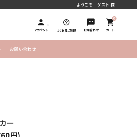
ようこそ ゲスト 様
0
person
sms
shopping_cart
help_outline
アカウント
お問合わせ
カート
よくあるご質問
お問い合わせ
円～
／周年お祝い
文字入れオ
手持ち花束タイプ
10,000円
MESSAGE
20,000円
発表会／コンサート
フラワーインバルーン
お急ぎ便
プション
～
CARD無料
～
式／卒業式
気球バルーン
季節のバルーン
バルーンボックス
サービス
ヘリウムガス入り
よくあるご
実店舗のご
SET アイテム
単品バルーン
バルーン について
質問
案内
のご説明
スカー
ーメイドバルーン
ヘリウムガス・その他資
材
760円)