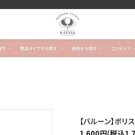
探す
商品タイプから探す
価格から探す
コンテンツ
卓上タイプ
ウェディング
～4,999円
フワフワ浮かぶタイプ
5,000
開店
ー
タッセルバルーン
出産祝い
カレンダーバルーン/バ
成人
ルーンケーキ
ノンジャンル（その他）
キャラクター
数字や文字のバルーン
【バルーン】ポリ
バルーンスタンド
オーダ
1,600円(税込1,