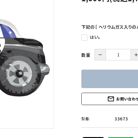
下記の［ ヘリウムガス入りの
はい。
－
数量
mail_outline
お問い合わ
33673
型番: