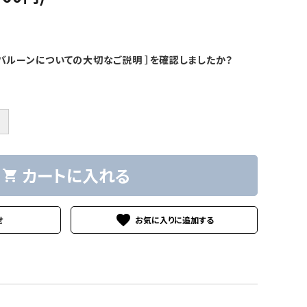
バルーンについての大切なご説明 ］を確認しましたか？
＋
カートに入れる
shopping_cart
favorite
せ