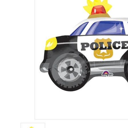
価格から探す
コンテンツ
ガイドライン
ACCOUNT MENU
ようこそ ゲスト 様
meeting_room
person
ログイン
新規会員登録