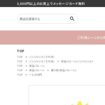
3,000円以上のお買上でメッセージカード無料
search
ご利用シーンから
TOP
search
バースデー
TOP
ノンジャンル（その他）
TOP
ノンジャンル（その他）
単品バルーン(ノンジャンル)
TOP
単品バルーン
1stバースデ
TOP
単品バルーン
乗り物(単品バルーン)
最近チェックした商品
TOP
～4,999円
ご利用シーンから探す
商品タイプから探す