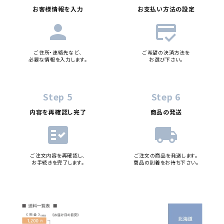
お客様情報を入力
お支払い方法の設定
person
credit_score
ご住所・連絡先など、
ご希望の決済方法を
必要な情報を入力します。
お選び下さい。
Step 5
Step 6
内容を再確認し完了
商品の発送
fact_check
local_shipping
ご注文内容を再確認し、
ご注文の商品を発送します。
お手続きを完了します。
商品の到着をお待ち下さい。