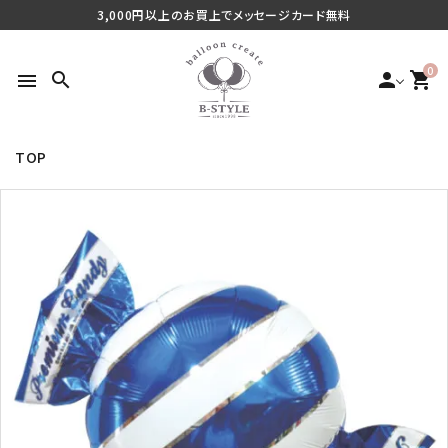
3,000円以上のお買上でメッセージカード無料
0
search
person
shopping_cart
menu
TOP
search
最近チェックした商品
ご利用シーンから探す
商品タイプから探す
価格から探す