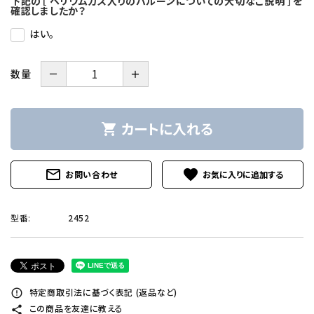
下記の［ ヘリウムガス入りのバルーンについての大切なご説明 ］を
確認しましたか？
はい。
－
＋
数量
カートに入れる
shopping_cart
mail_outline
favorite
お問い合わせ
型番:
2452
特定商取引法に基づく表記 (返品など)
error_outline
この商品を友達に教える
share