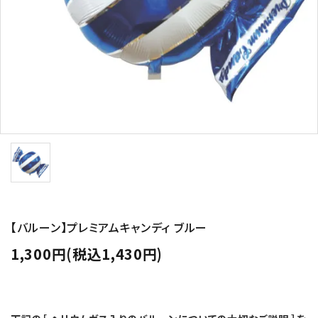
コンテンツ
ガイドライン
ACCOUNT MENU
ようこそ ゲスト 様
meeting_room
person
ログイン
新規会員登録
【バルーン】プレミアムキャンディ ブルー
1,300円(税込1,430円)