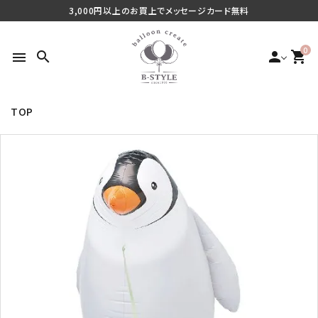
3,000円以上のお買上でメッセージカード無料
0
search
person
shopping_cart
menu
TOP
search
最近チェックした商品
ご利用シーンから探す
商品タイプから探す
価格から探す