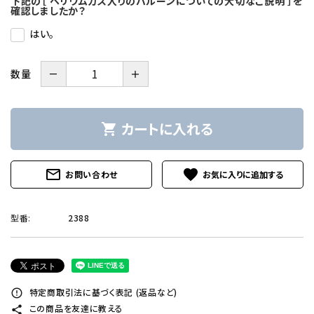
下記の［ ヘリウムガス入りのバルーンについての大切なご説明 ］を
確認しましたか？
はい。
－
＋
数量
カートに入れる
shopping_cart
mail_outline
favorite
お問い合わせ
型番:
2388
特定商取引法に基づく表記 (返品など)
error_outline
この商品を友達に教える
share