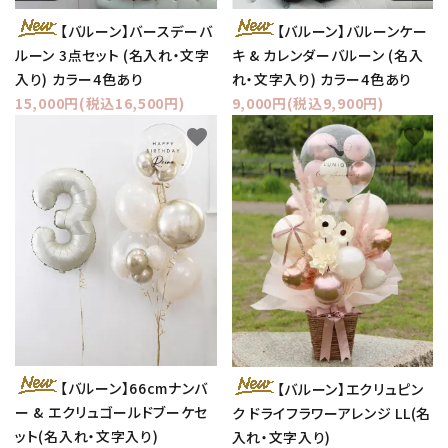
【バルーン】バースデーバ
【バルーン】バルーンケー
ルーン 3点セット (名入れ・文字
キ & カレンダーバルーン (名入
入り) カラー4色あり
れ・文字入り) カラー4色あり
15,000円(税込16,500円)
9,000円(税込9,900円)
favorite
favorite
【バルーン】66cmナンバ
【バルーン】エクリュピン
ー & エクリュゴールドブーケセ
ク ドライフラワーアレンジ LL(名
ット(名入れ・文字入り)
入れ・文字入り)