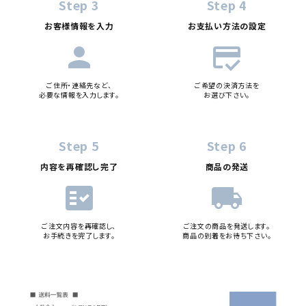
Step 3
Step 4
お客様情報を入力
お支払い方法の設定
person
credit_score
ご住所・連絡先など、
ご希望の決済方法を
必要な情報を入力します。
お選び下さい。
Step 5
Step 6
内容を再確認し完了
商品の発送
fact_check
local_shipping
ご注文内容を再確認し、
ご注文の商品を発送します。
お手続きを完了します。
商品の到着をお待ち下さい。