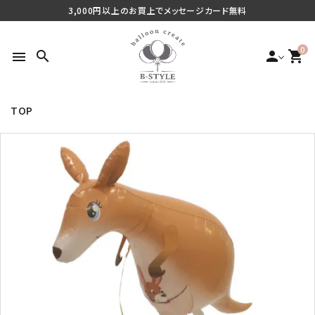
3,000円以上のお買上でメッセージカード無料
0
search
person
shopping_cart
menu
TOP
search
最近チェックした商品
ご利用シーンから探す
商品タイプから探す
価格から探す