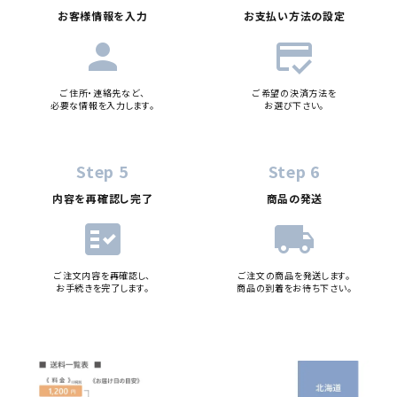
お客様情報を入力
お支払い方法の設定
person
credit_score
ご住所・連絡先など、
ご希望の決済方法を
必要な情報を入力します。
お選び下さい。
Step 5
Step 6
内容を再確認し完了
商品の発送
fact_check
local_shipping
ご注文内容を再確認し、
ご注文の商品を発送します。
お手続きを完了します。
商品の到着をお待ち下さい。