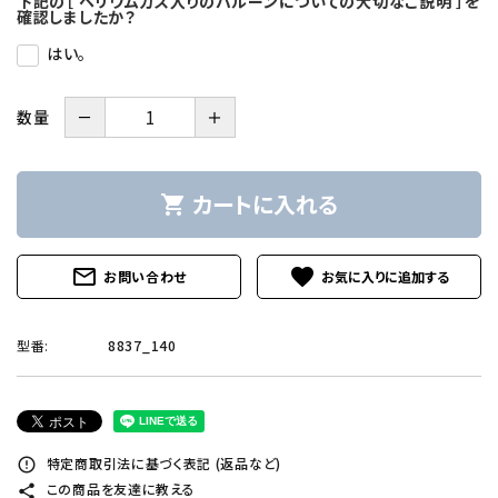
下記の［ ヘリウムガス入りのバルーンについての大切なご説明 ］を
確認しましたか？
はい。
－
＋
数量
カートに入れる
shopping_cart
mail_outline
favorite
お問い合わせ
型番:
8837_140
特定商取引法に基づく表記 (返品など)
error_outline
この商品を友達に教える
share