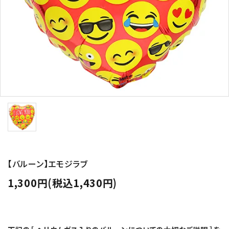
コンテンツ
ガイドライン
ACCOUNT MENU
ようこそ ゲスト 様
meeting_room
person
ログイン
新規会員登録
【バルーン】エモジラブ
1,300円(税込1,430円)