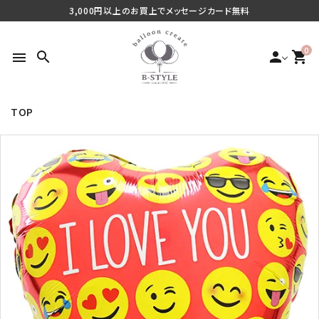
3,000円以上のお買上でメッセージカード無料
0
search
person
shopping_cart
menu
TOP
search
最近チェックした商品
ご利用シーンから探す
商品タイプから探す
価格から探す