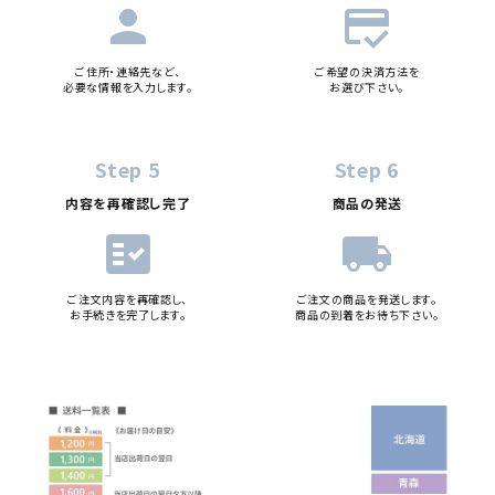
person
credit_score
ご住所・連絡先など、
ご希望の決済方法を
必要な情報を入力します。
お選び下さい。
Step 5
Step 6
内容を再確認し完了
商品の発送
fact_check
local_shipping
ご注文内容を再確認し、
ご注文の商品を発送します。
お手続きを完了します。
商品の到着をお待ち下さい。