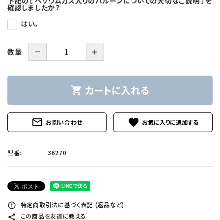
下記の［ ヘリウムガス入りのバルーンについての大切なご説明 ］を
確認しましたか？
はい。
－
＋
数量
カートに入れる
shopping_cart
mail_outline
favorite
お問い合わせ
型番:
36270
特定商取引法に基づく表記 (返品など)
error_outline
この商品を友達に教える
share