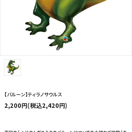
コンテンツ
ガイドライン
ACCOUNT MENU
ようこそ ゲスト 様
meeting_room
person
ログイン
新規会員登録
【バルーン】ティラノサウルス
2,200円(税込2,420円)