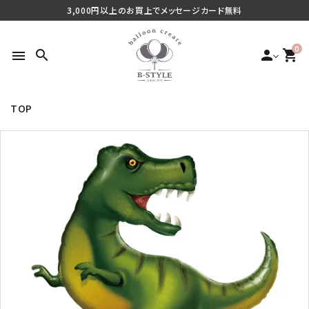
3,000円以上のお買上でメッセージカード無料
0
search
person
shopping_cart
menu
TOP
search
最近チェックした商品
ご利用シーンから探す
商品タイプから探す
価格から探す