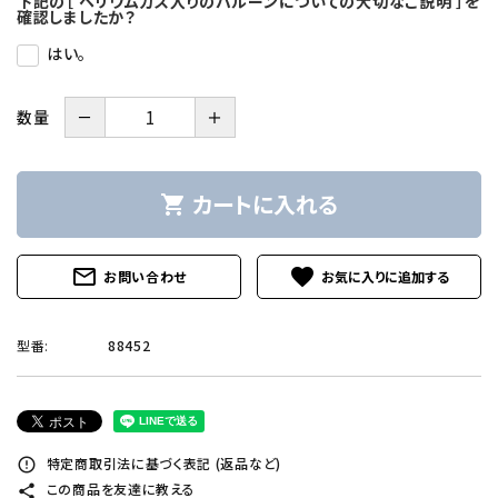
下記の［ ヘリウムガス入りのバルーンについての大切なご説明 ］を
確認しましたか？
はい。
－
＋
数量
カートに入れる
shopping_cart
mail_outline
favorite
お問い合わせ
型番:
88452
特定商取引法に基づく表記 (返品など)
error_outline
この商品を友達に教える
share