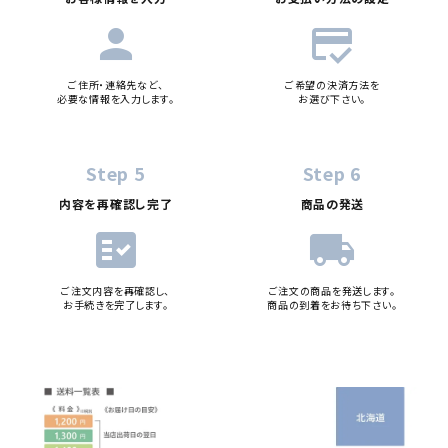
person
credit_score
ご住所・連絡先など、
ご希望の決済方法を
必要な情報を入力します。
お選び下さい。
Step 5
Step 6
内容を再確認し完了
商品の発送
fact_check
local_shipping
ご注文内容を再確認し、
ご注文の商品を発送します。
お手続きを完了します。
商品の到着をお待ち下さい。