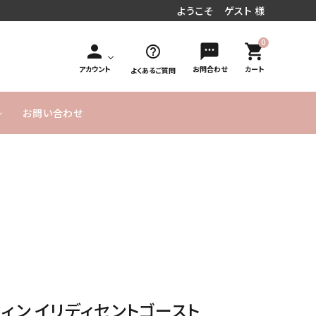
ようこそ ゲスト 様
0
person
sms
shopping_cart
help_outline
アカウント
お問合わせ
カート
よくあるご質問
お問い合わせ
円～
／周年お祝い
文字入れオ
手持ち花束タイプ
10,000円
MESSAGE
20,000円
発表会／コンサート
フラワーインバルーン
お急ぎ便
プション
～
CARD無料
～
式／卒業式
気球バルーン
季節のバルーン
バルーンボックス
サービス
ヘリウムガス入り
よくあるご
実店舗のご
SET アイテム
単品バルーン
バルーン について
質問
案内
のご説明
ーメイドバルーン
ヘリウムガス・その他資
材
ィン イリディセントゴースト