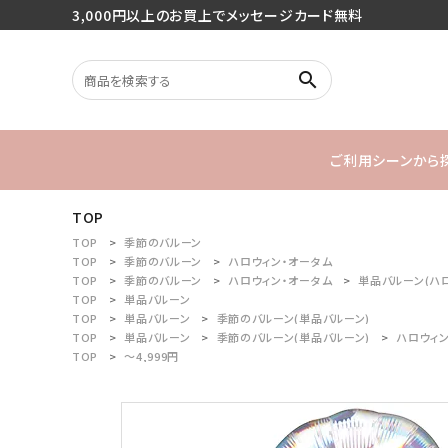
3,000円以上のお買上でメッセージカード無料
search
ご利用シーンから
TOP
search
バースデー
TOP
季節のバルーン
TOP
季節のバルーン
ハロウィン・オータム
TOP
季節のバルーン
ハロウィン・オータム
単品バルーン(ハ
1stバースデ
TOP
単品バルーン
最近チェックした商品
TOP
単品バルーン
季節のバルーン(単品バルーン)
TOP
単品バルーン
季節のバルーン(単品バルーン)
ハロウィン
TOP
～4,999円
ご利用シーンから探す
商品タイプから探す