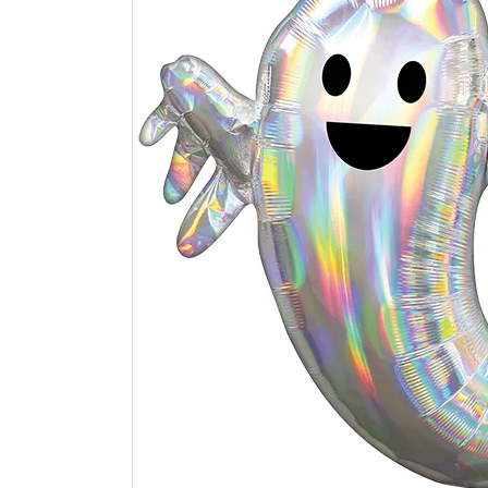
価格から探す
コンテンツ
ガイドライン
ACCOUNT MENU
ようこそ ゲスト 様
meeting_room
person
ログイン
新規会員登録