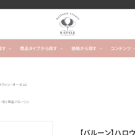
探す
商品タイプから探す
価格から探す
コンテンツ
卓上タイプ
ウェディング
～4,999円
フワフワ浮かぶタイプ
5,000
開店
ロウィン・オータム)
ー
タッセルバルーン
出産祝い
カレンダーバルーン/バ
成人
ルーンケーキ
ノンジャンル（その他）
・秋(単品バルーン)
キャラクター
数字や文字のバルーン
バルーンスタンド
オーダ
【バルーン】ハロウ