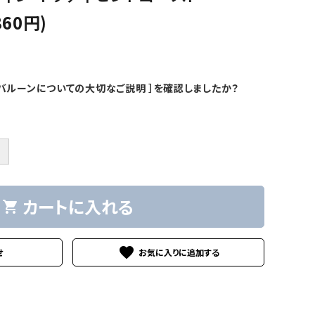
860円)
バルーンについての大切なご説明 ］を確認しましたか？
＋
カートに入れる
shopping_cart
favorite
せ