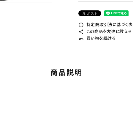
特定商取引法に基づく表記
error_outline
この商品を友達に教える
share
買い物を続ける
undo
商品説明