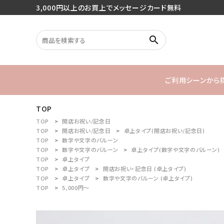
3,000円以上のお買上でメッセージカード無料
search
ご利用シーンから
TOP
search
バースデー
TOP
開店お祝い/記念日
TOP
開店お祝い/記念日
卓上タイプ(開店お祝い/記念日)
TOP
数字や文字のバルーン
1stバースデ
TOP
数字や文字のバルーン
卓上タイプ(数字や文字のバルーン)
最近チェックした商品
TOP
卓上タイプ
TOP
卓上タイプ
開店お祝い・記念日 (卓上タイプ)
TOP
卓上タイプ
数字や文字のバルーン (卓上タイプ)
ご利用シーンから探す
TOP
5,000円～
商品タイプから探す