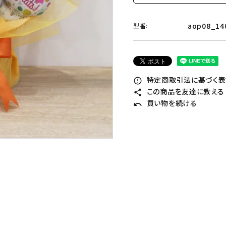
aop08_14
型番:
特定商取引法に基づく表記
error_outline
この商品を友達に教える
share
買い物を続ける
undo