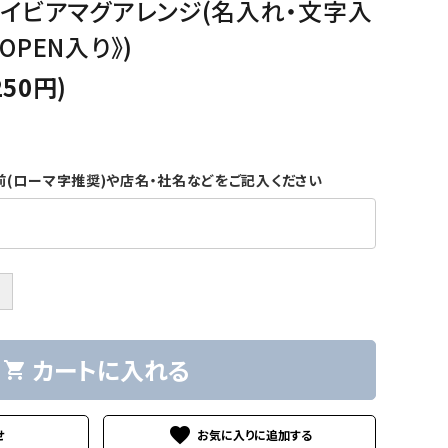
パイビアマグアレンジ(名入れ・文字入
OPEN入り》)
250円)
前(ローマ字推奨)や店名・社名などをご記入ください
＋
カートに入れる
shopping_cart
favorite
せ