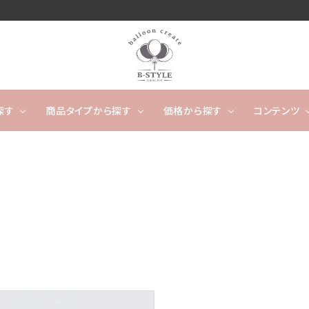
探す
商品タイプから探す
価格から探す
コンテンツ
卓上タイプ
ウェディング
～4,999円
フワフワ浮かぶタイプ
5,000
開店
ー
タッセルバルーン
出産祝い
カレンダーバルーン/バ
成人
ルーンケーキ
ノンジャンル（その他）
キャラクター
数字や文字のバルーン
バルーンスタンド
オーダ