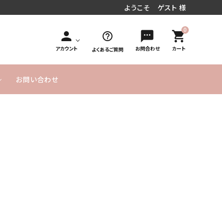
ようこそ ゲスト 様
0
person
sms
shopping_cart
help_outline
アカウント
お問合わせ
カート
よくあるご質問
お問い合わせ
円～
／周年お祝い
文字入れオ
手持ち花束タイプ
10,000円
MESSAGE
20,000円
発表会／コンサート
フラワーインバルーン
お急ぎ便
プション
～
CARD無料
～
式／卒業式
気球バルーン
季節のバルーン
バルーンボックス
サービス
ヘリウムガス入り
よくあるご
実店舗のご
SET アイテム
単品バルーン
バルーン について
質問
案内
のご説明
ーメイドバルーン
ヘリウムガス・その他資
材