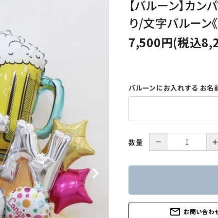
【バルーン】カン
り/文字バルーン《
7,500円(税込8,
バルーンにお入れする お名
－
数量
mail_outline
お問い合わ