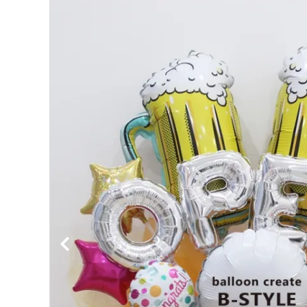
価格から探す
コンテンツ
ガイドライン
ACCOUNT MENU
ようこそ ゲスト 様
meeting_room
person
ログイン
新規会員登録