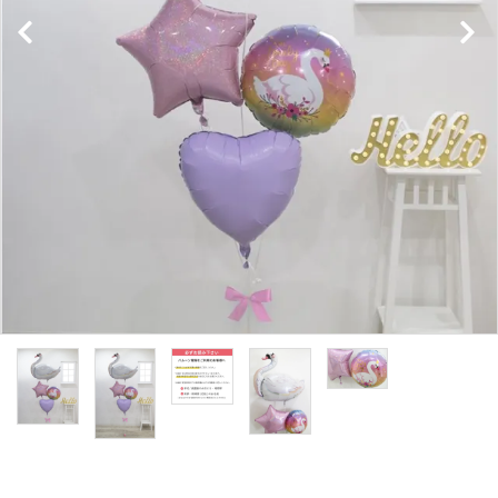
コンテンツ
ガイドライン
ACCOUNT MENU
ようこそ ゲスト 様
meeting_room
person
ログイン
新規会員登録