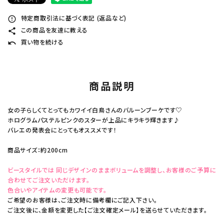
特定商取引法に基づく表記 (返品など)
error_outline
この商品を友達に教える
share
買い物を続ける
undo
商品説明
女の子らしくてとってもカワイイ白鳥さんのバルーンブーケです♡
ホログラムパステルピンクのスターが上品にキラキラ輝きます♪
バレエの発表会にとってもオススメです！
商品サイズ：約200cm
ビースタイルでは 同じデザインのままボリュームを調整し、お客様のご予算に
合わせてご注文いただけます。
色合いやアイテムの変更も可能です。
ご希望のお客様は、ご注文時に備考欄にご記入下さい。
ご注文後に、金額を変更した【ご注文確定メール】を送らせていただきます。