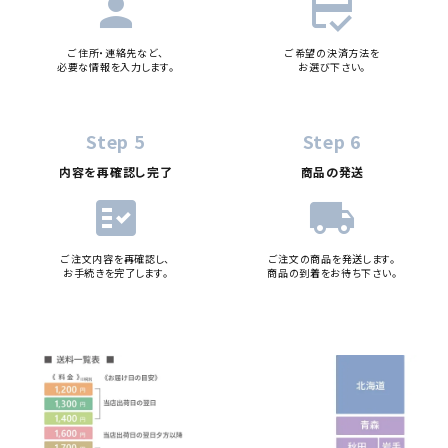
person
credit_score
ご住所・連絡先など、
ご希望の決済方法を
必要な情報を入力します。
お選び下さい。
Step 5
Step 6
内容を再確認し完了
商品の発送
fact_check
local_shipping
ご注文内容を再確認し、
ご注文の商品を発送します。
お手続きを完了します。
商品の到着をお待ち下さい。