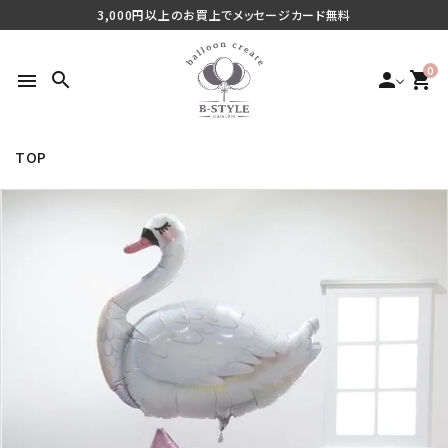
3,000円以上のお買上でメッセージカード無料
0
search
person
shopping_cart
menu
TOP
search
最近チェックした商品
ご利用シーンから探す
商品タイプから探す
価格から探す