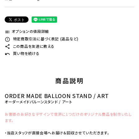
オプションの値段詳細
toc
特定商取引法に基づく表記 (返品など)
error_outline
この商品を友達に教える
share
買い物を続ける
undo
商品説明
ORDER MADE BALLOON STAND / ART
オーダーメイドバルーンスタンド / アート
お客様のお好きなデザインで世界に1つだけのオリジナル商品を制作いたし
ます。
・当店スタッフが直接会場へお届け＆回収させていただきます。