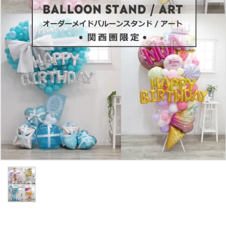
コンテンツ
ガイドライン
ACCOUNT MENU
ようこそ ゲスト 様
meeting_room
person
ログイン
新規会員登録