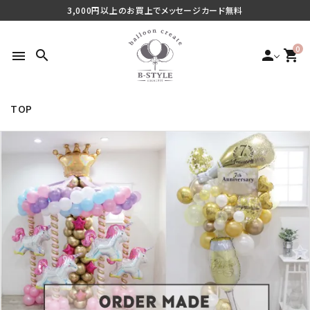
3,000円以上のお買上でメッセージカード無料
0
search
person
shopping_cart
menu
TOP
search
最近チェックした商品
ご利用シーンから探す
商品タイプから探す
価格から探す