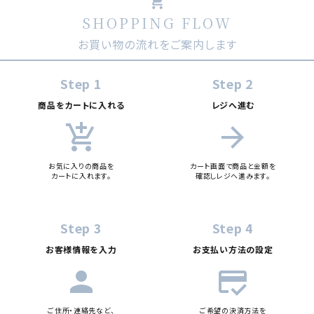
shopping_cart
SHOPPING FLOW
お買い物の流れをご案内します
Step 1
Step 2
商品をカートに入れる
レジへ進む
add_shopping_cart
arrow_forward
お気に入りの商品を
カート画面で商品と金額を
カートに入れます。
確認しレジへ進みます。
Step 3
Step 4
お客様情報を入力
お支払い方法の設定
person
credit_score
ご住所・連絡先など、
ご希望の決済方法を