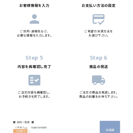
お客様情報を入力
お支払い方法の設定
person
credit_score
ご住所・連絡先など、
ご希望の決済方法を
必要な情報を入力します。
お選び下さい。
Step 5
Step 6
内容を再確認し完了
商品の発送
fact_check
local_shipping
ご注文内容を再確認し、
ご注文の商品を発送します。
お手続きを完了します。
商品の到着をお待ち下さい。