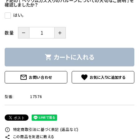
下記の［ ヘリウムガス入りのバルーンについての大切なご説明 ］を
確認しましたか？
はい。
－
＋
数量
カートに入れる
shopping_cart
mail_outline
favorite
お問い合わせ
型番:
17576
特定商取引法に基づく表記 (返品など)
error_outline
この商品を友達に教える
share