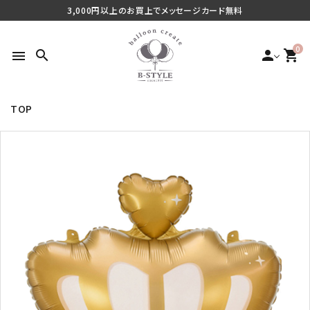
3,000円以上のお買上でメッセージカード無料
0
search
person
shopping_cart
menu
TOP
search
最近チェックした商品
ご利用シーンから探す
商品タイプから探す
価格から探す