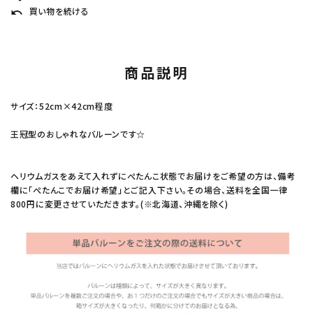
買い物を続ける
undo
商品説明
サイズ：52cm×42cm程度
王冠型のおしゃれなバルーンです☆
ヘリウムガスをあえて入れずにぺたんこ状態でお届けをご希望の方は、備考
欄に「ぺたんこでお届け希望」とご記入下さい。その場合、送料を全国一律
800円に変更させていただきます。(※北海道、沖縄を除く)