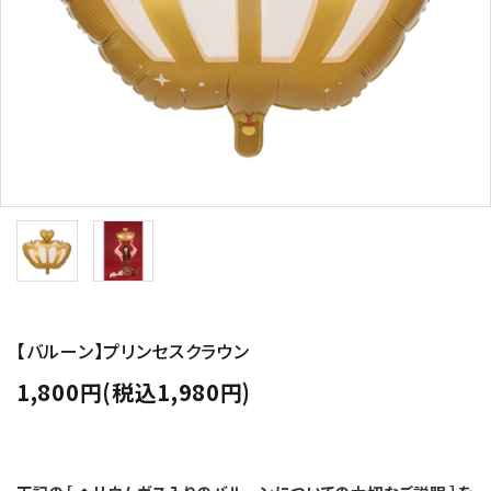
コンテンツ
ガイドライン
ACCOUNT MENU
ようこそ ゲスト 様
meeting_room
person
ログイン
新規会員登録
【バルーン】プリンセスクラウン
1,800円(税込1,980円)