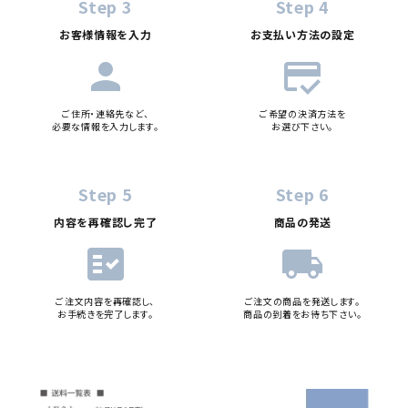
Step 3
Step 4
お客様情報を入力
お支払い方法の設定
person
credit_score
ご住所・連絡先など、
ご希望の決済方法を
必要な情報を入力します。
お選び下さい。
Step 5
Step 6
内容を再確認し完了
商品の発送
fact_check
local_shipping
ご注文内容を再確認し、
ご注文の商品を発送します。
お手続きを完了します。
商品の到着をお待ち下さい。