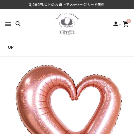
3,000円以上のお買上でメッセージカード無料
0
search
person
shopping_cart
menu
TOP
search
最近チェックした商品
ご利用シーンから探す
商品タイプから探す
価格から探す