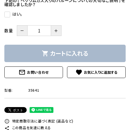
下記の［ ヘリウムガス入りのバルーンについての大切なご説明 ］を
確認しましたか？
はい。
－
＋
数量
カートに入れる
shopping_cart
mail_outline
favorite
お問い合わせ
型番:
35641
特定商取引法に基づく表記 (返品など)
error_outline
この商品を友達に教える
share