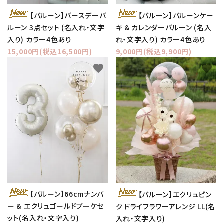
【バルーン】バースデーバ
【バルーン】バルーンケー
ルーン 3点セット (名入れ・文字
キ & カレンダーバルーン (名入
入り) カラー4色あり
れ・文字入り) カラー4色あり
15,000円(税込16,500円)
9,000円(税込9,900円)
favorite
favorite
【バルーン】66cmナンバ
【バルーン】エクリュピン
ー & エクリュゴールドブーケセ
ク ドライフラワーアレンジ LL(名
ット(名入れ・文字入り)
入れ・文字入り)