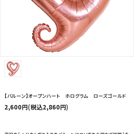
コンテンツ
ガイドライン
ACCOUNT MENU
ようこそ ゲスト 様
meeting_room
person
ログイン
新規会員登録
【バルーン】オープンハート ホログラム ローズゴールド
2,600円(税込2,860円)