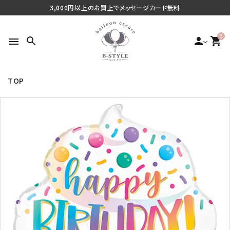
3,000円以上のお買上でメッセージカード無料
0
search
person
shopping_cart
menu
TOP
search
最近チェックした商品
ご利用シーンから探す
商品タイプから探す
価格から探す