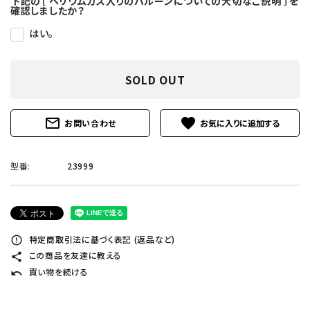
下記の［ ヘリウムガス入りのバルーンについての大切なご説明 ］を
確認しましたか？
はい。
SOLD OUT
mail_outline
favorite
お問い合わせ
型番:
23999
特定商取引法に基づく表記 (返品など)
error_outline
この商品を友達に教える
share
買い物を続ける
undo