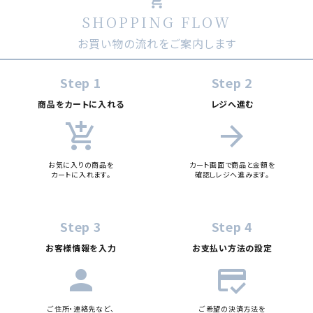
shopping_cart
SHOPPING FLOW
お買い物の流れをご案内します
Step 1
Step 2
商品をカートに入れる
レジへ進む
add_shopping_cart
arrow_forward
お気に入りの商品を
カート画面で商品と金額を
カートに入れます。
確認しレジへ進みます。
Step 3
Step 4
お客様情報を入力
お支払い方法の設定
person
credit_score
ご住所・連絡先など、
ご希望の決済方法を