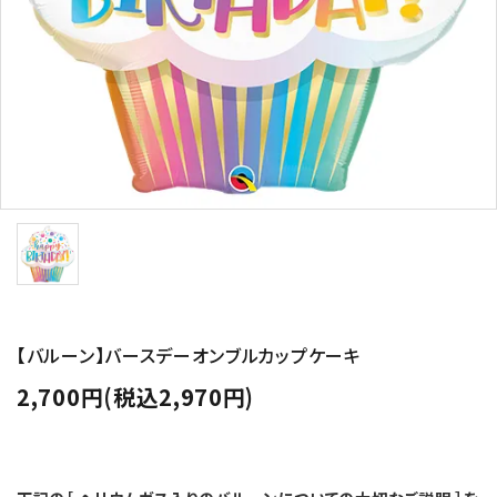
コンテンツ
ガイドライン
ACCOUNT MENU
ようこそ ゲスト 様
meeting_room
person
ログイン
新規会員登録
【バルーン】バースデーオンブルカップケーキ
2,700円(税込2,970円)