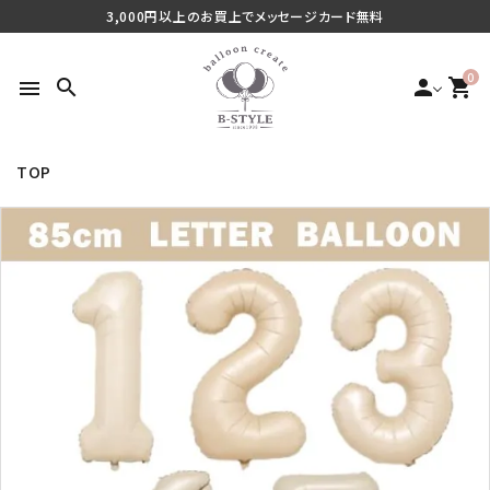
3,000円以上のお買上でメッセージカード無料
0
search
person
shopping_cart
menu
TOP
search
最近チェックした商品
ご利用シーンから探す
商品タイプから探す
価格から探す