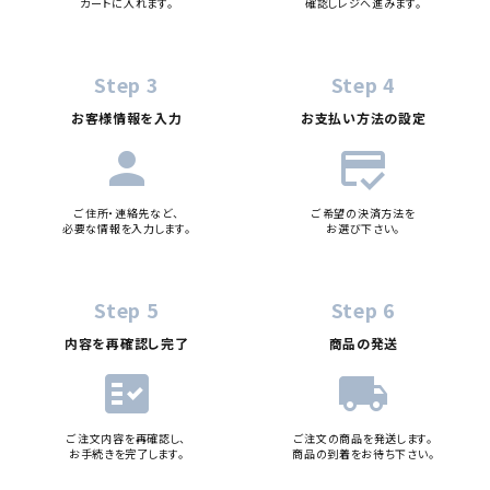
カートに入れます。
確認しレジへ進みます。
Step 3
Step 4
お客様情報を入力
お支払い方法の設定
person
credit_score
ご住所・連絡先など、
ご希望の決済方法を
必要な情報を入力します。
お選び下さい。
Step 5
Step 6
内容を再確認し完了
商品の発送
fact_check
local_shipping
ご注文内容を再確認し、
ご注文の商品を発送します。
お手続きを完了します。
商品の到着をお待ち下さい。