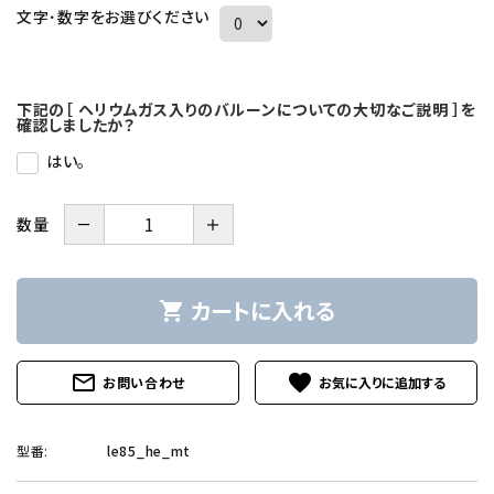
文字･数字をお選びください
下記の［ ヘリウムガス入りのバルーンについての大切なご説明 ］を
確認しましたか？
はい。
－
＋
数量
カートに入れる
shopping_cart
mail_outline
favorite
お問い合わせ
型番:
le85_he_mt