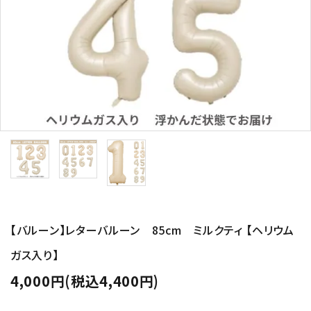
コンテンツ
ガイドライン
ACCOUNT MENU
ようこそ ゲスト 様
meeting_room
person
ログイン
新規会員登録
【バルーン】レターバルーン 85cm ミルクティ 【ヘリウム
ガス入り】
4,000円(税込4,400円)