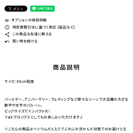
オプションの値段詳細
toc
特定商取引法に基づく表記 (返品など)
error_outline
この商品を友達に教える
share
買い物を続ける
undo
商品説明
サイズ：85cm程度
バースデー、アニバーサリー、ウェディングなど様々なシーンで大活躍の大きな
数字や文字のバルーン。
ビックサイズでインパクト大！
フォトプロップスとしてもお楽しみいただけます♪
※こちらの商品はヘリウムガス入りでふわふわ浮かんだ状態でのお届けとな