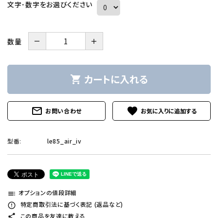
文字･数字をお選びください
－
＋
数量
カートに入れる
shopping_cart
mail_outline
favorite
お問い合わせ
型番:
le85_air_iv
オプションの値段詳細
toc
特定商取引法に基づく表記 (返品など)
error_outline
この商品を友達に教える
share