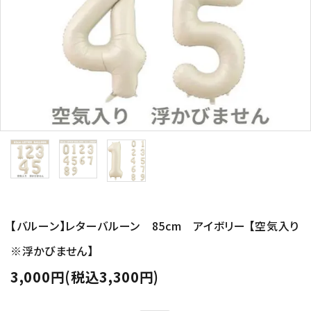
コンテンツ
ガイドライン
ACCOUNT MENU
ようこそ ゲスト 様
meeting_room
person
ログイン
新規会員登録
【バルーン】レターバルーン 85cm アイボリー 【空気入り
※浮かびません】
3,000円(税込3,300円)