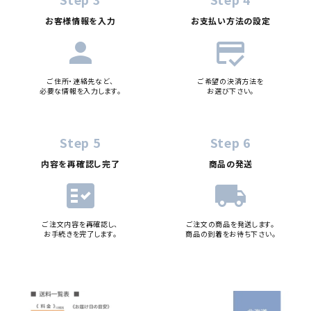
お客様情報を入力
お支払い方法の設定
person
credit_score
ご住所・連絡先など、
ご希望の決済方法を
必要な情報を入力します。
お選び下さい。
Step 5
Step 6
内容を再確認し完了
商品の発送
fact_check
local_shipping
ご注文内容を再確認し、
ご注文の商品を発送します。
お手続きを完了します。
商品の到着をお待ち下さい。