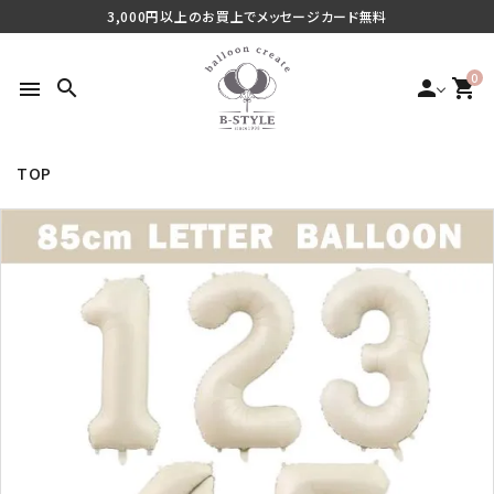
3,000円以上のお買上でメッセージカード無料
0
search
person
shopping_cart
menu
TOP
search
最近チェックした商品
ご利用シーンから探す
商品タイプから探す
価格から探す