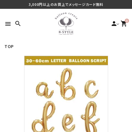
3,000円以上のお買上でメッセージカード無料
0
search
person
shopping_cart
menu
TOP
search
最近チェックした商品
ご利用シーンから探す
商品タイプから探す
価格から探す