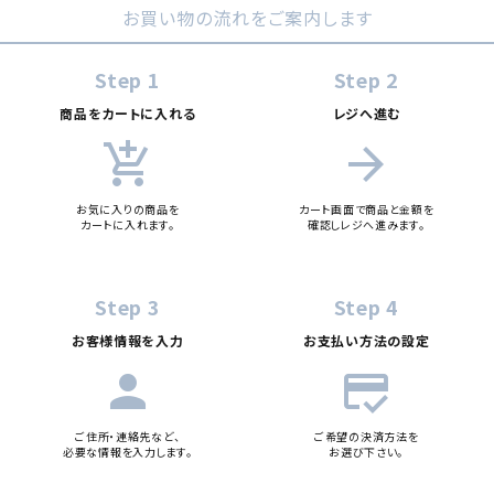
お買い物の流れをご案内します
Step 1
Step 2
商品をカートに入れる
レジへ進む
add_shopping_cart
arrow_forward
お気に入りの商品を
カート画面で商品と金額を
カートに入れます。
確認しレジへ進みます。
Step 3
Step 4
お客様情報を入力
お支払い方法の設定
person
credit_score
ご住所・連絡先など、
ご希望の決済方法を
必要な情報を入力します。
お選び下さい。