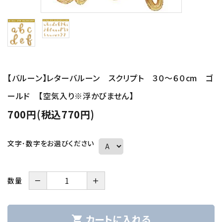
コンテンツ
ガイドライン
ACCOUNT MENU
ようこそ ゲスト 様
【バルーン】レターバルーン スクリプト ３０～６０cm ゴ
ールド 【空気入り※浮かびません】
meeting_room
person
ログイン
新規会員登録
700円(税込770円)
文字･数字をお選びください
－
＋
数量
カートに入れる
shopping_cart