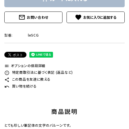
mail_outline
favorite
お問い合わせ
型番:
leSCG
オプションの値段詳細
toc
特定商取引法に基づく表記 (返品など)
error_outline
この商品を友達に教える
share
買い物を続ける
undo
商品説明
とても珍しい筆記体の文字のバルーンです。