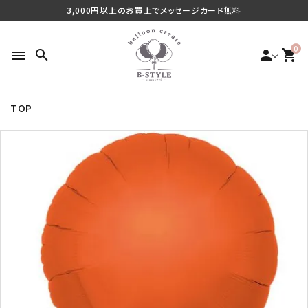
3,000円以上のお買上でメッセージカード無料
0
search
person
shopping_cart
menu
TOP
search
最近チェックした商品
ご利用シーンから探す
商品タイプから探す
価格から探す