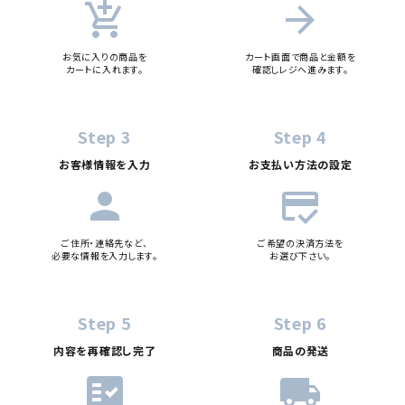
add_shopping_cart
arrow_forward
お気に入りの商品を
カート画面で商品と金額を
カートに入れます。
確認しレジへ進みます。
Step 3
Step 4
お客様情報を入力
お支払い方法の設定
person
credit_score
ご住所・連絡先など、
ご希望の決済方法を
必要な情報を入力します。
お選び下さい。
Step 5
Step 6
内容を再確認し完了
商品の発送
fact_check
local_shipping