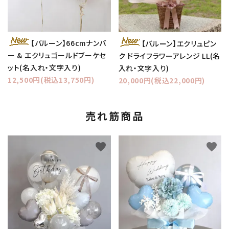
【バルーン】66cmナンバ
【バルーン】エクリュピン
ー & エクリュゴールドブーケセ
ク ドライフラワーアレンジ LL(名
ット(名入れ・文字入り)
入れ・文字入り)
12,500円(税込13,750円)
20,000円(税込22,000円)
売れ筋商品
favorite
favorite