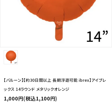
コンテンツ
ガイドライン
ACCOUNT MENU
ようこそ ゲスト 様
meeting_room
person
ログイン
新規会員登録
【バルーン】【約30日間以上 長期浮遊可能 ibrex】アイブレ
ックス 14ラウンド メタリックオレンジ
1,000円(税込1,100円)