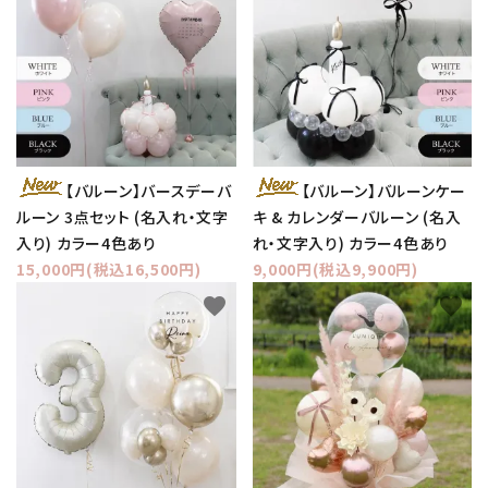
【バルーン】バースデーバ
【バルーン】バルーンケー
ルーン 3点セット (名入れ・文字
キ & カレンダーバルーン (名入
入り) カラー4色あり
れ・文字入り) カラー4色あり
15,000円(税込16,500円)
9,000円(税込9,900円)
favorite
favorite