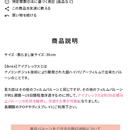
特定商取引法に基づく表記 (返品など)
error_outline
この商品を友達に教える
share
買い物を続ける
undo
商品説明
サイズ ：膨らまし後サイズ：30cm
【ibrex】アイブレックスとは
ナノコンポジット技術により開発された超ハイバリアーフィルムで出来たバル
ーンのことです。
見た目はその他のフィルムバルーンと同じですが、その他のフィルムバルーン
が約1週間～10日間程度浮遊するのに対して、
アイブレックスは約30日間以
上バルーンの形状を維持し、浮遊する事が可能
になりました。
長期間のＰＯＰやディスプレイにご利用下さい。