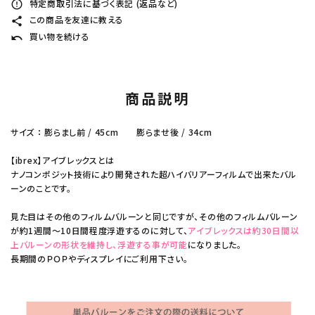
特定商取引法に基づく表記 (返品など)
error_outline
この商品を友達に教える
share
買い物を続ける
undo
商品説明
サイズ ： 膨らまし前 / 45cm 膨らませ後 / 34cm
【ibrex】アイブレックスとは
ナノコンポジット技術により開発された超ハイバリアーフィルムで出来たバル
ーンのことです。
見た目はその他のフィルムバルーンと同じですが、その他のフィルムバルーン
が約1週間～10日間程度浮遊するのに対して、
アイブレックスは約30日間以
上バルーンの形状を維持し、浮遊する事が可能
になりました。
長期間のＰＯＰやディスプレイにご利用下さい。