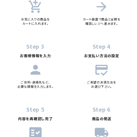
add_shopping_cart
arrow_forward
お気に入りの商品を
カート画面で商品と金額を
カートに入れます。
確認しレジへ進みます。
Step 3
Step 4
お客様情報を入力
お支払い方法の設定
person
credit_score
ご住所・連絡先など、
ご希望の決済方法を
必要な情報を入力します。
お選び下さい。
Step 5
Step 6
内容を再確認し完了
商品の発送
fact_check
local_shipping