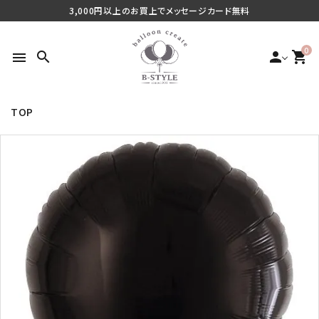
3,000円以上のお買上でメッセージカード無料
0
search
person
shopping_cart
menu
TOP
search
最近チェックした商品
ご利用シーンから探す
商品タイプから探す
価格から探す