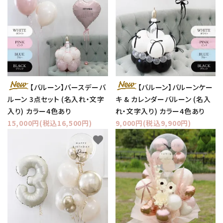
【バルーン】バースデーバ
【バルーン】バルーンケー
ルーン 3点セット (名入れ・文字
キ & カレンダーバルーン (名入
入り) カラー4色あり
れ・文字入り) カラー4色あり
15,000円(税込16,500円)
9,000円(税込9,900円)
favorite
favorite