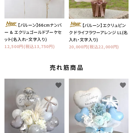
【バルーン】66cmナンバ
【バルーン】エクリュピン
ー & エクリュゴールドブーケセ
ク ドライフラワーアレンジ LL(名
ット(名入れ・文字入り)
入れ・文字入り)
12,500円(税込13,750円)
20,000円(税込22,000円)
売れ筋商品
favorite
favorite