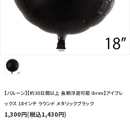
コンテンツ
ガイドライン
ACCOUNT MENU
ようこそ ゲスト 様
meeting_room
person
ログイン
新規会員登録
【バルーン】【約30日間以上 長期浮遊可能 ibrex】アイブレ
ックス 18インチ ラウンド メタリックブラック
1,300円(税込1,430円)