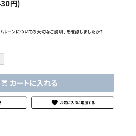
430円)
バルーンについての大切なご説明 ］を確認しましたか？
＋
カートに入れる
shopping_cart
favorite
せ