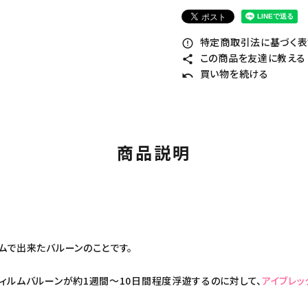
特定商取引法に基づく表記
error_outline
この商品を友達に教える
share
買い物を続ける
undo
商品説明
ムで出来たバルーンのことです。
ィルムバルーンが約1週間～10日間程度浮遊するのに対して、
アイブレッ