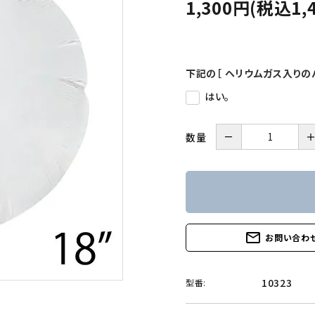
1,300円(税込1,
下記の［ ヘリウムガス入りの
はい。
－
数量
mail_outline
お問い合わ
10323
型番: