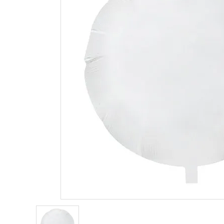
価格から探す
コンテンツ
ガイドライン
ACCOUNT MENU
ようこそ ゲスト 様
meeting_room
person
ログイン
新規会員登録