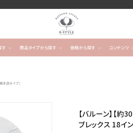
探す
商品タイプから探す
価格から探す
コンテンツ
卓上タイプ
ウェディング
～4,999円
フワフワ浮かぶタイプ
5,000
開店
期浮遊タイプ）
ー
タッセルバルーン
出産祝い
カレンダーバルーン/バ
成人
ルーンケーキ
ノンジャンル（その他）
キャラクター
数字や文字のバルーン
【バルーン】【約3
バルーンスタンド
オーダ
ブレックス 18イ