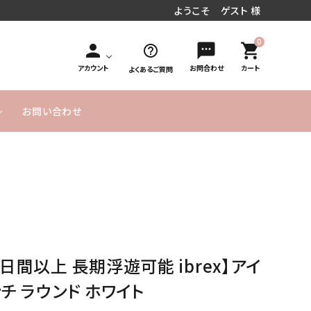
ようこそ ゲスト 様
0
person
sms
shopping_cart
help_outline
アカウント
お問合わせ
カート
よくあるご質問
お問い合わせ
円～
／周年お祝い
文字入れオ
手持ち花束タイプ
10,000円
MESSAGE
20,000円
発表会／コンサート
フラワーインバルーン
お急ぎ便
プション
～
CARD無料
～
式／卒業式
気球バルーン
季節のバルーン
バルーンボックス
サービス
ヘリウムガス入り
よくあるご
実店舗のご
SET アイテム
単品バルーン
バルーン について
質問
案内
0日間以上 長期浮遊可能 ibrex】アイ
のご説明
ーメイドバルーン
ヘリウムガス・その他資
ンチ ラウンド ホワイト
材