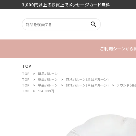
3,000円以上のお買上でメッセージカード無料
search
ご利用シーンから
TOP
search
バースデー
TOP
単品バルーン
TOP
単品バルーン
無地バルーン(単品バルーン)
TOP
単品バルーン
無地バルーン(単品バルーン)
ラウンド（長
1stバースデ
TOP
～4,999円
最近チェックした商品
ご利用シーンから探す
商品タイプから探す