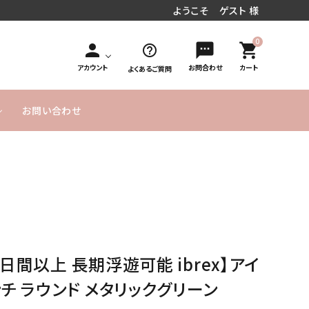
ようこそ ゲスト 様
0
person
sms
shopping_cart
help_outline
アカウント
お問合わせ
カート
よくあるご質問
お問い合わせ
円～
／周年お祝い
文字入れオ
手持ち花束タイプ
10,000円
MESSAGE
20,000円
発表会／コンサート
フラワーインバルーン
お急ぎ便
プション
～
CARD無料
～
式／卒業式
気球バルーン
季節のバルーン
バルーンボックス
サービス
ヘリウムガス入り
よくあるご
実店舗のご
SET アイテム
単品バルーン
バルーン について
質問
案内
0日間以上 長期浮遊可能 ibrex】アイ
のご説明
ーメイドバルーン
ヘリウムガス・その他資
ンチ ラウンド メタリックグリーン
材