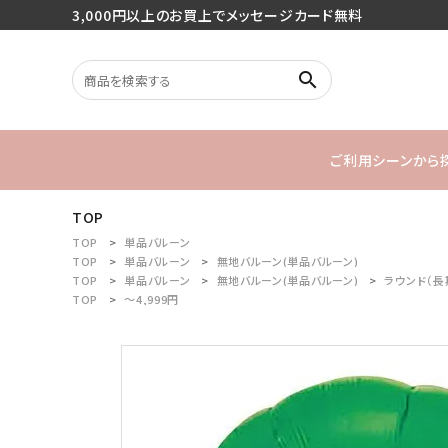
3,000円以上のお買上でメッセージカード無料
search
ご利用シーンから
TOP
search
バースデー
TOP
単品バルーン
TOP
単品バルーン
無地バルーン(単品バルーン)
TOP
単品バルーン
無地バルーン(単品バルーン)
ラウンド（長
1stバースデ
TOP
～4,999円
最近チェックした商品
ご利用シーンから探す
商品タイプから探す