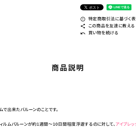
特定商取引法に基づく表記
error_outline
この商品を友達に教える
share
買い物を続ける
undo
商品説明
ムで出来たバルーンのことです。
ィルムバルーンが約1週間～10日間程度浮遊するのに対して、
アイブレッ