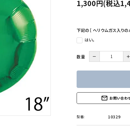
1,300円(税込1,
下記の［ ヘリウムガス入りの
はい。
－
数量
mail_outline
お問い合わ
10329
型番: