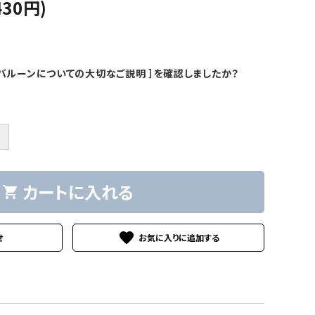
430円)
バルーンについての大切なご説明 ］を確認しましたか？
＋
カートに入れる
shopping_cart
favorite
せ