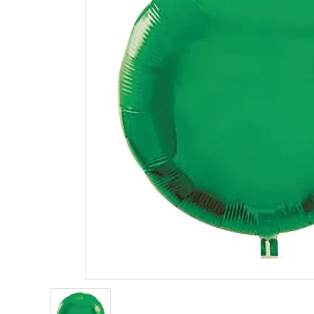
価格から探す
コンテンツ
ガイドライン
ACCOUNT MENU
ようこそ ゲスト 様
meeting_room
person
ログイン
新規会員登録