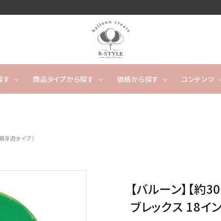
探す
商品タイプから探す
価格から探す
コンテンツ
卓上タイプ
ウェディング
～4,999円
フワフワ浮かぶタイプ
5,000
開店
期浮遊タイプ）
ー
タッセルバルーン
出産祝い
カレンダーバルーン/バ
成人
ルーンケーキ
ノンジャンル（その他）
キャラクター
数字や文字のバルーン
【バルーン】【約3
バルーンスタンド
オーダ
ブレックス 18イ