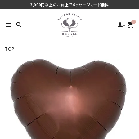
3,000円以上のお買上でメッセージカード無料
0
search
person
shopping_cart
menu
TOP
search
最近チェックした商品
ご利用シーンから探す
商品タイプから探す
価格から探す