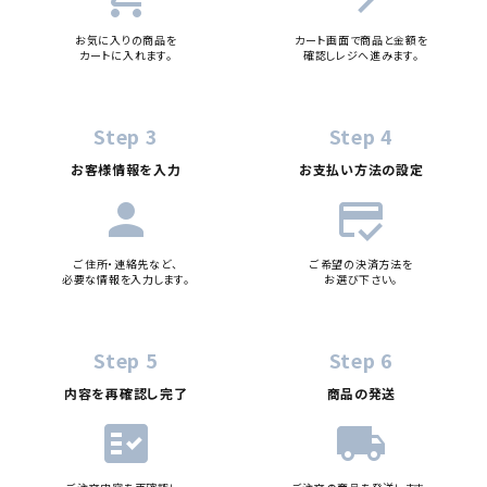
お気に入りの商品を
カート画面で商品と金額を
カートに入れます。
確認しレジへ進みます。
Step 3
Step 4
お客様情報を入力
お支払い方法の設定
person
credit_score
ご住所・連絡先など、
ご希望の決済方法を
必要な情報を入力します。
お選び下さい。
Step 5
Step 6
内容を再確認し完了
商品の発送
fact_check
local_shipping