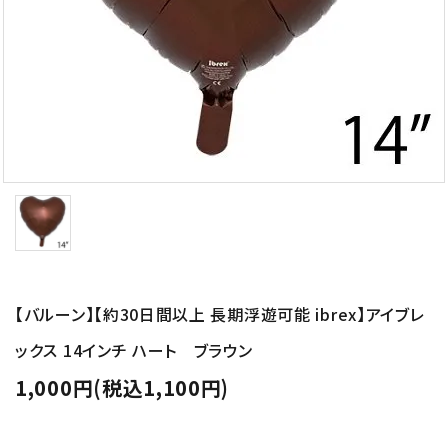
コンテンツ
ガイドライン
ACCOUNT MENU
ようこそ ゲスト 様
meeting_room
person
ログイン
新規会員登録
【バルーン】【約30日間以上 長期浮遊可能 ibrex】アイブレ
ックス 14インチ ハート ブラウン
1,000円(税込1,100円)