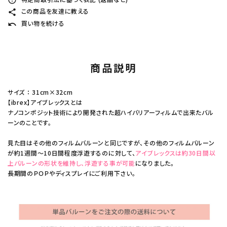
error_outline
この商品を友達に教える
share
買い物を続ける
undo
商品説明
サイズ ： 31cm×32cm
【ibrex】アイブレックスとは
ナノコンポジット技術により開発された超ハイバリアーフィルムで出来たバル
ーンのことです。
見た目はその他のフィルムバルーンと同じですが、その他のフィルムバルーン
が約1週間～10日間程度浮遊するのに対して、
アイブレックスは約30日間以
上バルーンの形状を維持し、浮遊する事が可能
になりました。
長期間のＰＯＰやディスプレイにご利用下さい。