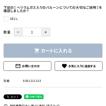
下記の［ ヘリウムガス入りのバルーンについての大切なご説明 ］を
確認しましたか？
はい。
－
＋
数量
カートに入れる
shopping_cart
mail_outline
favorite
お問い合わせ
型番:
0201211213
特定商取引法に基づく表記 (返品など)