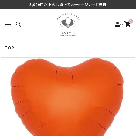
3,000円以上のお買上でメッセージカード無料
0
search
person
shopping_cart
menu
TOP
search
最近チェックした商品
ご利用シーンから探す
商品タイプから探す
価格から探す