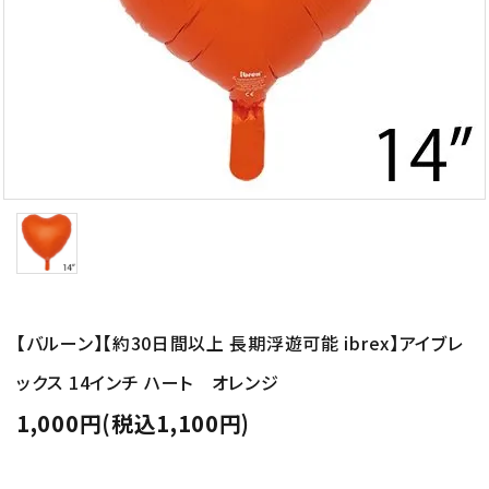
コンテンツ
ガイドライン
ACCOUNT MENU
ようこそ ゲスト 様
meeting_room
person
ログイン
新規会員登録
【バルーン】【約30日間以上 長期浮遊可能 ibrex】アイブレ
ックス 14インチ ハート オレンジ
1,000円(税込1,100円)