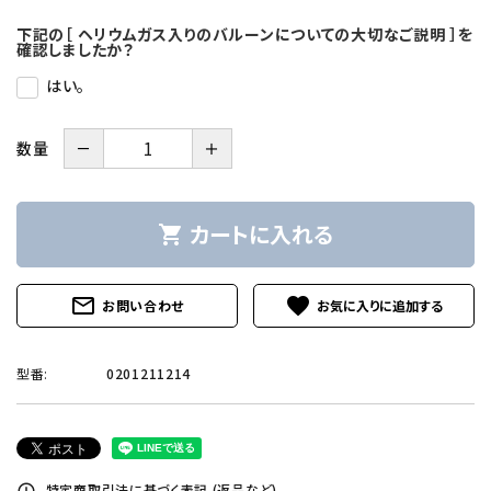
下記の［ ヘリウムガス入りのバルーンについての大切なご説明 ］を
確認しましたか？
はい。
－
＋
数量
カートに入れる
shopping_cart
mail_outline
favorite
お問い合わせ
型番:
0201211214
特定商取引法に基づく表記 (返品など)