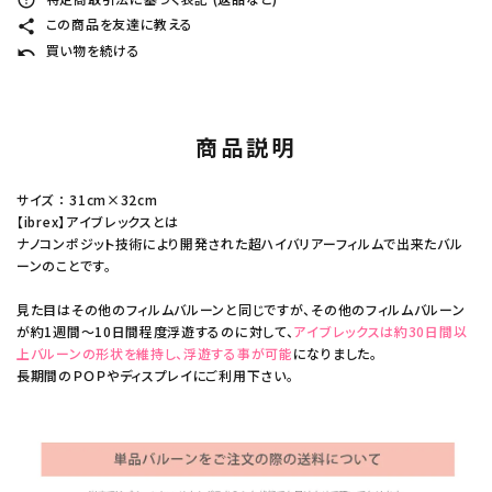
error_outline
この商品を友達に教える
share
買い物を続ける
undo
商品説明
サイズ ： 31cm×32cm
【ibrex】アイブレックスとは
ナノコンポジット技術により開発された超ハイバリアーフィルムで出来たバル
ーンのことです。
見た目はその他のフィルムバルーンと同じですが、その他のフィルムバルーン
が約1週間～10日間程度浮遊するのに対して、
アイブレックスは約30日間以
上バルーンの形状を維持し、浮遊する事が可能
になりました。
長期間のＰＯＰやディスプレイにご利用下さい。