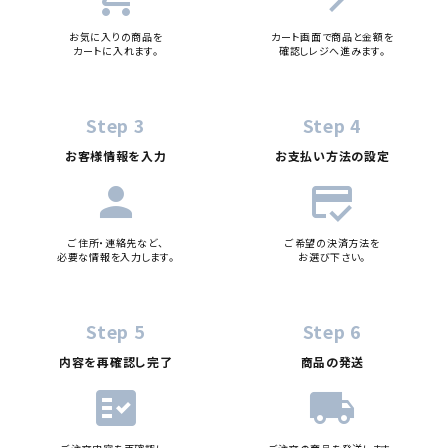
お気に入りの商品を
カート画面で商品と金額を
カートに入れます。
確認しレジへ進みます。
Step 3
Step 4
お客様情報を入力
お支払い方法の設定
person
credit_score
ご住所・連絡先など、
ご希望の決済方法を
必要な情報を入力します。
お選び下さい。
Step 5
Step 6
内容を再確認し完了
商品の発送
fact_check
local_shipping