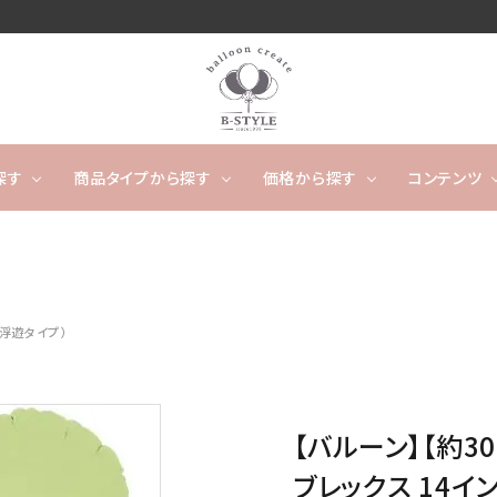
探す
商品タイプから探す
価格から探す
コンテンツ
卓上タイプ
ウェディング
～4,999円
フワフワ浮かぶタイプ
5,000
開店
ー
タッセルバルーン
出産祝い
カレンダーバルーン/バ
成人
浮遊タイプ）
ルーンケーキ
ノンジャンル（その他）
キャラクター
数字や文字のバルーン
【バルーン】【約3
バルーンスタンド
オーダ
ブレックス 14イ