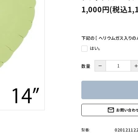
1,000円(税込1,
下記の［ ヘリウムガス入りの
はい。
－
数量
mail_outline
お問い合わ
02012112
型番: