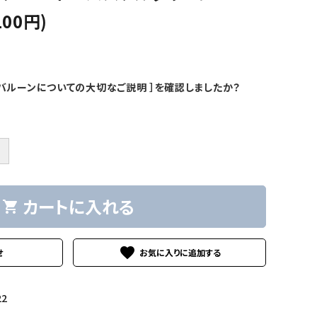
100円)
バルーンについての大切なご説明 ］を確認しましたか？
＋
カートに入れる
shopping_cart
favorite
せ
22