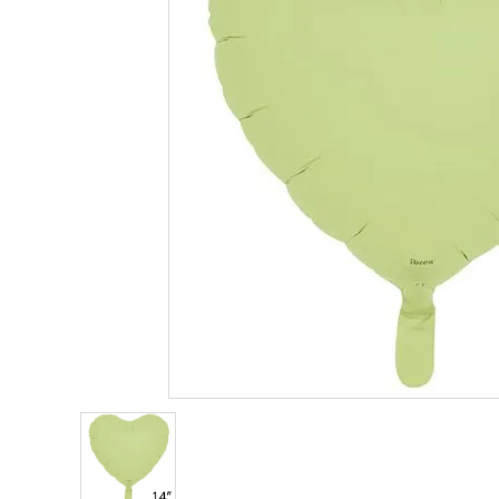
価格から探す
コンテンツ
ガイドライン
ACCOUNT MENU
ようこそ ゲスト 様
meeting_room
person
ログイン
新規会員登録