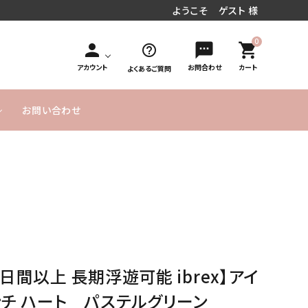
ようこそ ゲスト 様
0
person
sms
shopping_cart
help_outline
アカウント
お問合わせ
カート
よくあるご質問
お問い合わせ
円～
／周年お祝い
文字入れオ
手持ち花束タイプ
10,000円
MESSAGE
20,000円
発表会／コンサート
フラワーインバルーン
お急ぎ便
プション
～
CARD無料
～
式／卒業式
気球バルーン
季節のバルーン
バルーンボックス
サービス
ヘリウムガス入り
よくあるご
実店舗のご
SET アイテム
単品バルーン
バルーン について
質問
案内
のご説明
0日間以上 長期浮遊可能 ibrex】アイ
ーメイドバルーン
ヘリウムガス・その他資
材
ンチ ハート パステルグリーン