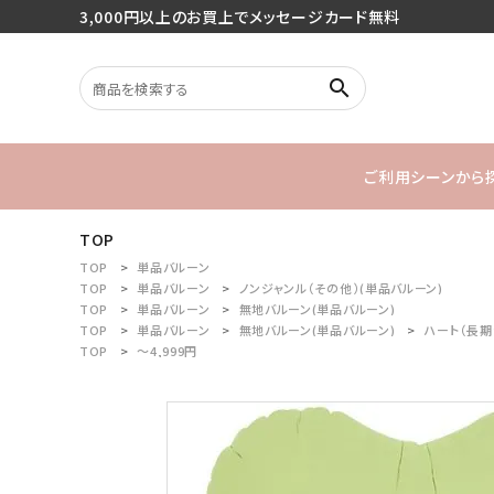
3,000円以上のお買上でメッセージカード無料
search
ご利用シーンから
TOP
search
バースデー
TOP
単品バルーン
TOP
単品バルーン
ノンジャンル（その他）(単品バルーン)
TOP
単品バルーン
無地バルーン(単品バルーン)
1stバースデ
TOP
単品バルーン
無地バルーン(単品バルーン)
ハート（長期
最近チェックした商品
TOP
～4,999円
ご利用シーンから探す
商品タイプから探す