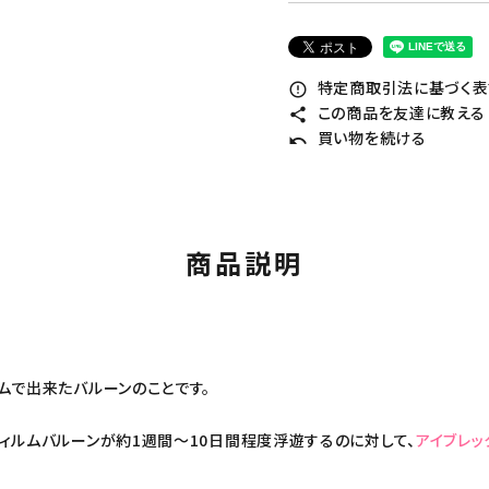
特定商取引法に基づく表記
error_outline
この商品を友達に教える
share
買い物を続ける
undo
商品説明
ムで出来たバルーンのことです。
ィルムバルーンが約1週間～10日間程度浮遊するのに対して、
アイブレッ