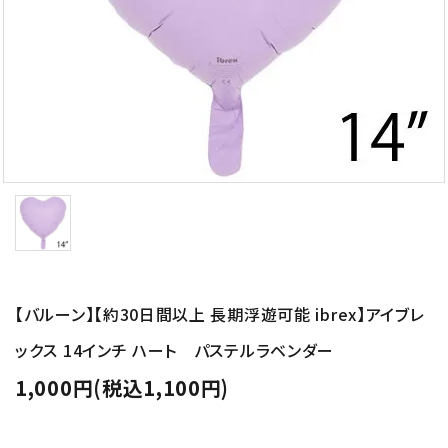
コンテンツ
ガイドライン
ACCOUNT MENU
ようこそ ゲスト 様
meeting_room
person
ログイン
新規会員登録
【バルーン】【約30日間以上 長期浮遊可能 ibrex】アイブレ
ックス 14インチ ハート パステルラベンダー
1,000円(税込1,100円)