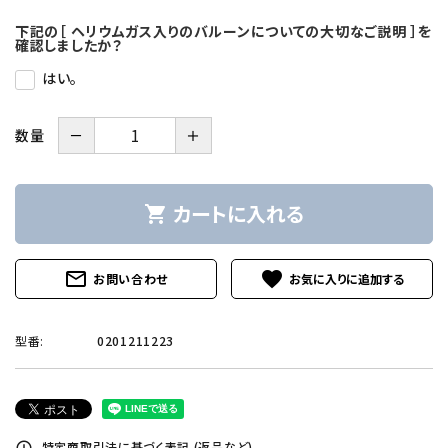
下記の［ ヘリウムガス入りのバルーンについての大切なご説明 ］を
確認しましたか？
はい。
－
＋
数量
カートに入れる
shopping_cart
mail_outline
favorite
お問い合わせ
型番:
0201211223
特定商取引法に基づく表記 (返品など)