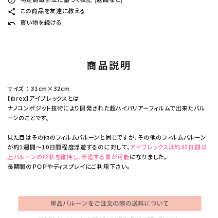
error_outline
この商品を友達に教える
share
買い物を続ける
undo
商品説明
サイズ ： 31cm×32cm
【ibrex】アイブレックスとは
ナノコンポジット技術により開発された超ハイバリアーフィルムで出来たバル
ーンのことです。
見た目はその他のフィルムバルーンと同じですが、その他のフィルムバルーン
が約1週間～10日間程度浮遊するのに対して、
アイブレックスは約30日間以
上バルーンの形状を維持し、浮遊する事が可能
になりました。
長期間のＰＯＰやディスプレイにご利用下さい。