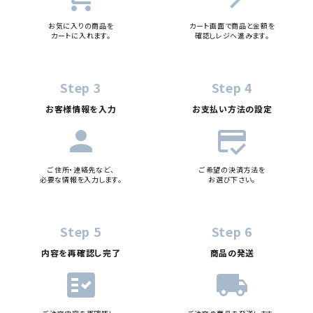
お気に入りの商品を
カート画面で商品と金額を
カートに入れます。
確認しレジへ進みます。
Step 3
Step 4
お客様情報を入力
お支払い方法の設定
person
credit_score
ご住所・連絡先など、
ご希望の決済方法を
必要な情報を入力します。
お選び下さい。
Step 5
Step 6
内容を再確認し完了
商品の発送
fact_check
local_shipping