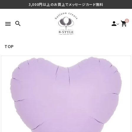
3,000円以上のお買上でメッセージカード無料
0
search
person
shopping_cart
menu
TOP
search
最近チェックした商品
ご利用シーンから探す
商品タイプから探す
価格から探す