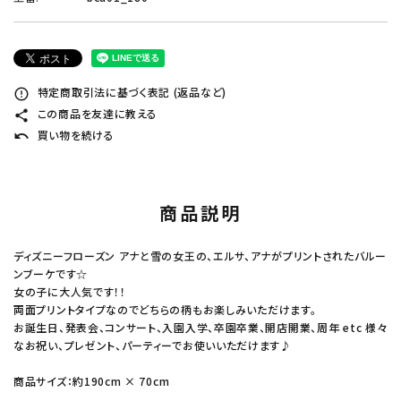
特定商取引法に基づく表記 (返品など)
error_outline
この商品を友達に教える
share
買い物を続ける
undo
商品説明
ディズニーフローズン アナと雪の女王の、エルサ、アナがプリントされたバルー
ンブーケです☆
女の子に大人気です！！
両面プリントタイプなのでどちらの柄もお楽しみいただけます。
お誕生日、発表会、コンサート、入園入学、卒園卒業、開店開業、周年 etc 様々
なお祝い、プレゼント、パーティーでお使いいただけます♪
商品サイズ：約190cm × 70cm