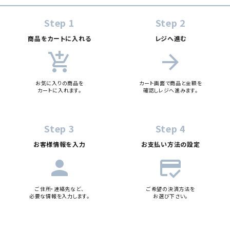
Step 1
Step 2
商品をカートに入れる
レジへ進む
add_shopping_cart
arrow_forward
お気に入りの商品を
カート画面で商品と金額を
カートに入れます。
確認しレジへ進みます。
Step 3
Step 4
お客様情報を入力
お支払い方法の設定
person
credit_score
ご住所・連絡先など、
ご希望の決済方法を
必要な情報を入力します。
お選び下さい。