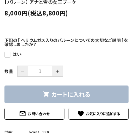
【バルーン】 アナと雪の女王ブーケ
8,000円(税込8,800円)
下記の［ ヘリウムガス入りのバルーンについての大切なご説明 ］を
確認しましたか？
はい。
－
＋
数量
カートに入れる
shopping_cart
mail_outline
favorite
お問い合わせ
型番:
bca01_180