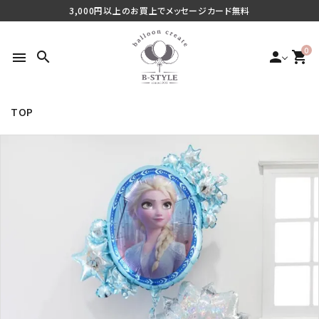
3,000円以上のお買上でメッセージカード無料
0
search
person
shopping_cart
menu
TOP
search
最近チェックした商品
ご利用シーンから探す
商品タイプから探す
価格から探す