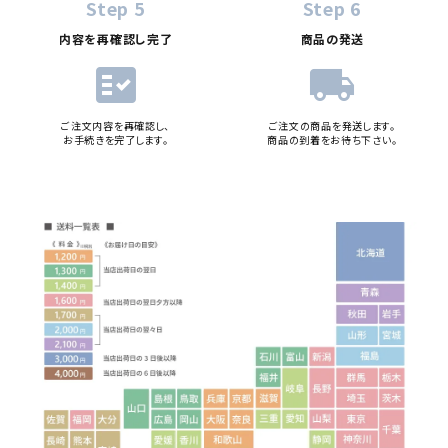
Step 5
Step 6
内容を再確認し完了
商品の発送
fact_check
local_shipping
ご注文内容を再確認し、
ご注文の商品を発送します。
お手続きを完了します。
商品の到着をお待ち下さい。