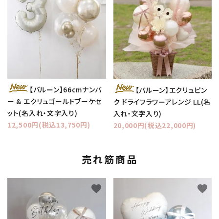
【バルーン】66cmナンバ
【バルーン】エクリュピン
ー & エクリュゴールドブーケセ
ク ドライフラワーアレンジ LL(名
ット(名入れ・文字入り)
入れ・文字入り)
12,500円(税込13,750円)
20,000円(税込22,000円)
売れ筋商品
favorite
favorite