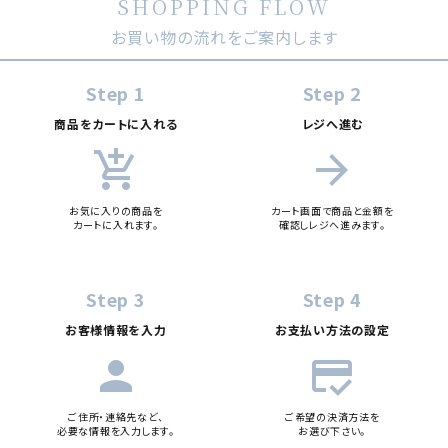
SHOPPING FLOW
お買い物の流れをご案内します
Step 1
Step 2
商品をカートに入れる
レジへ進む
add_shopping_cart
arrow_forward
お気に入りの商品を
カート画面で商品と金額を
カートに入れます。
確認しレジへ進みます。
Step 3
Step 4
お客様情報を入力
お支払い方法の設定
person
credit_score
ご住所・連絡先など、
ご希望の決済方法を
必要な情報を入力します。
お選び下さい。