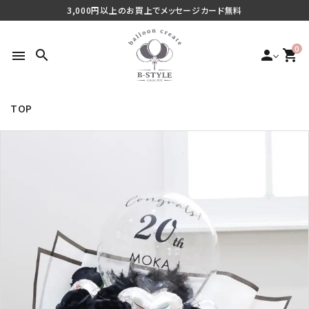
3,000円以上のお買上でメッセージカード無料
0
search
person
shopping_cart
menu
TOP
search
最近チェックした商品
ご利用シーンから探す
商品タイプから探す
価格から探す