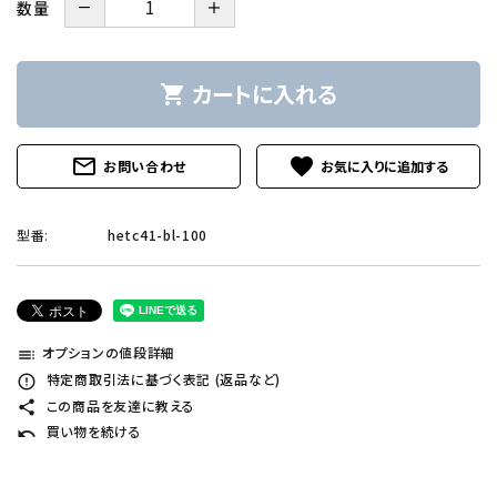
－
＋
数量
カートに入れる
shopping_cart
mail_outline
favorite
お問い合わせ
型番:
hetc41-bl-100
オプションの値段詳細
toc
特定商取引法に基づく表記 (返品など)
error_outline
この商品を友達に教える
share
買い物を続ける
undo