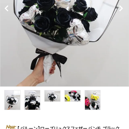
コンテンツ
ガイドライン
ACCOUNT MENU
ようこそ ゲスト 様
meeting_room
person
ログイン
新規会員登録
【バルーン】ローズリュクスフェザーバンチ ブラック