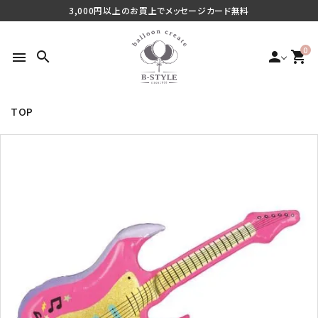
3,000円以上のお買上でメッセージカード無料
0
search
person
shopping_cart
menu
TOP
search
最近チェックした商品
ご利用シーンから探す
商品タイプから探す
価格から探す