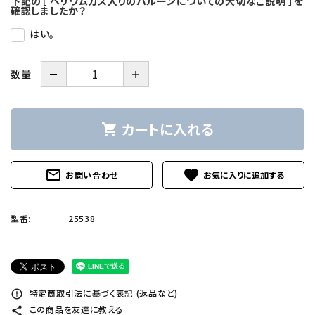
下記の［ ヘリウムガス入りのバルーンについての大切なご説明 ］を
確認しましたか？
はい。
－
＋
数量
カートに入れる
shopping_cart
mail_outline
favorite
お問い合わせ
型番:
25538
特定商取引法に基づく表記 (返品など)
error_outline
この商品を友達に教える
share