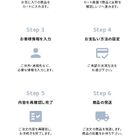
お気に入りの商品を
カート画面で商品と金額を
カートに入れます。
確認しレジへ進みます。
Step 3
Step 4
お客様情報を入力
お支払い方法の設定
person
credit_score
ご住所・連絡先など、
ご希望の決済方法を
必要な情報を入力します。
お選び下さい。
Step 5
Step 6
内容を再確認し完了
商品の発送
fact_check
local_shipping
ご注文内容を再確認し、
ご注文の商品を発送します。
お手続きを完了します。
商品の到着をお待ち下さい。