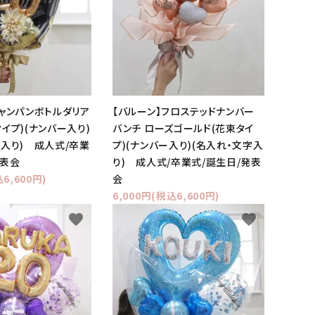
シャンパンボトルダリア
【バルーン】フロステッドナンバー
イプ)(ナンバー入り)
バンチ ローズゴールド(花束タイ
字入り) 成人式/卒業
プ)(ナンバー入り)(名入れ・文字入
発表会
り) 成人式/卒業式/誕生日/発表
6,600円)
会
6,000円(税込6,600円)
favorite
favorite