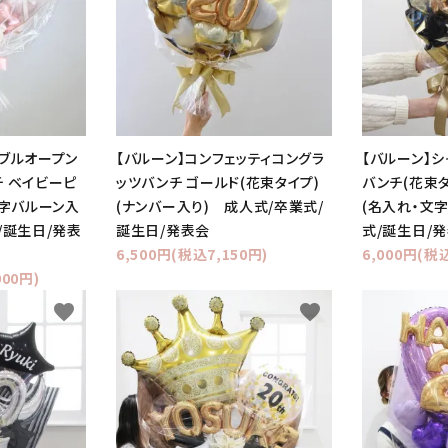
ダブルオープン
【バルーン】コンフェッティコングラ
【バルーン】
 ベイビーピ
ッツバンチ ゴールド(花束タイプ)
バンチ(花束タ
文字バルーン入
(ナンバー入り) 成人式/卒業式/
(名入れ・文
/誕生日/発表
誕生日/発表会
式/誕生日/
6,500円(税込7,150円)
6,000円(税込
000円)
favorite
favorite