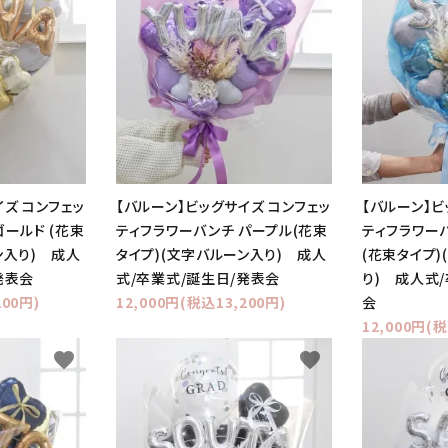
イズ コンフェッ
【バルーン】ビッグサイズ コンフェッ
【バルーン】ビ
ゴールド (花束
ティフラワーバンチ パープル(花束
ティフラワー
ン入り) 成人
タイプ)(文字バルーン入り) 成人
(花束タイプ)
発表会
式/卒業式/誕生日/発表会
り) 成人式
200円)
12,000円(税込13,200円)
会
12,000円(税
favorite
favorite