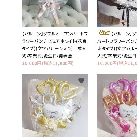
【バルーン】ダブルオープンハートフ
【バルーン】
ラワーバンチ ピュアホワイト(花束
ハートフラワーバンチ
タイプ)(文字バルーン入り) 成人
束タイプ)(文字バル
式/卒業式/誕生日/発表会
人式/卒業式/誕生日
10,000円(税込11,000円)
10,000円(税込11,
favorite