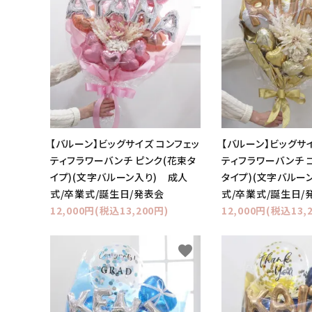
価格から探す
コンテンツ
ガイドライン
ACCOUNT MENU
ようこそ ゲスト 様
【バルーン】ビッグサイズ コンフェッ
【バルーン】ビッグサ
ティフラワーバンチ ピンク(花束タ
ティフラワーバンチ 
イプ)(文字バルーン入り) 成人
タイプ)(文字バルー
meeting_room
person
ログイン
新規会員登録
式/卒業式/誕生日/発表会
式/卒業式/誕生日/
12,000円(税込13,200円)
12,000円(税込13,
favorite