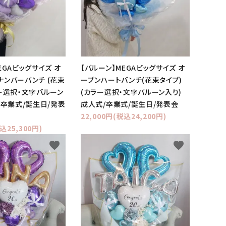
EGAビッグサイズ オ
【バルーン】MEGAビッグサイズ オ
ナンバーバンチ (花束
ープンハートバンチ(花束タイプ)
ラー選択・文字バルーン
(カラー選択・文字バルーン入り)
/卒業式/誕生日/発表
成人式/卒業式/誕生日/発表会
22,000円(税込24,200円)
込25,300円)
favorite
favorite