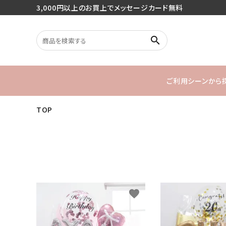
3,000円以上のお買上でメッセージカード無料
search
ご利用シーンから
TOP
search
バースデー
1stバースデ
最近チェックした商品
ご利用シーンから探す
favorite
商品タイプから探す