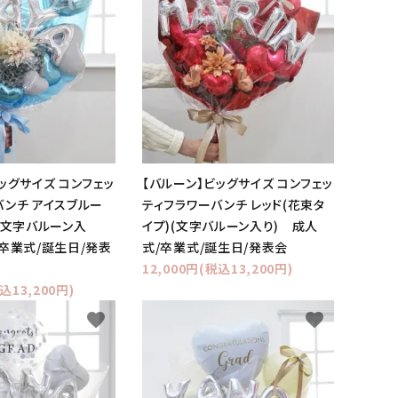
ッグサイズ コンフェッ
【バルーン】ビッグサイズ コンフェッ
バンチ アイスブルー
ティフラワーバンチ レッド(花束タ
(文字バルーン入
イプ)(文字バルーン入り) 成人
/卒業式/誕生日/発表
式/卒業式/誕生日/発表会
12,000円(税込13,200円)
込13,200円)
favorite
favorite