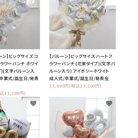
ーン】ビッグサイズ コ
【バルーン】ビッグサイズ ハートフ
フラワーバンチ ホワイ
ラワーバンチ (花束タイプ)(文字バ
プ)(文字バルーン入
ルーン入り) アイボリーホワイト
/卒業式/誕生日/発表
成人式/卒業式/誕生日/発表会
12,000円(税込13,200円)
込13,200円)
favorite
favorite