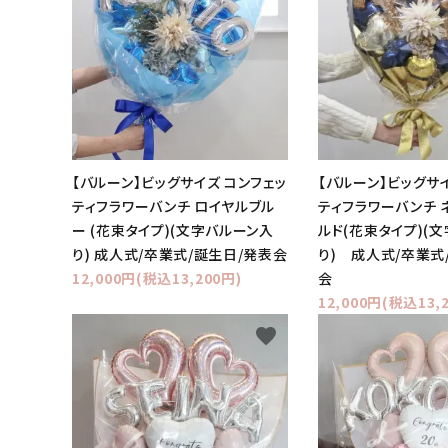
【バルーン】ビッグサイズ コンフェッ
【バルーン】ビッグサ
ティフラワーバンチ ロイヤルブル
ティフラワーバンチ 
ー (花束タイプ)(文字バルーン入
ルド(花束タイプ)(
り) 成人式/卒業式/誕生日/発表会
り) 成人式/卒業式
12,000円(税込13,200円)
会
12,000円(税込13,
favorite