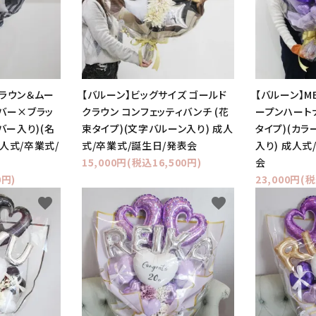
クラウン＆ムー
【バルーン】ビッグサイズ ゴールド
【バルーン】M
バー×ブラッ
クラウン コンフェッティバンチ (花
ープンハート
バー入り)(名
束タイプ)(文字バルーン入り) 成人
タイプ)(カ
人式/卒業式/
式/卒業式/誕生日/発表会
入り) 成人式
15,000円(税込16,500円)
会
0円)
23,000円(税
favorite
favorite