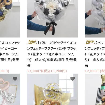
イズ コンフェッ
【バルーン】ビッグサイズ コ
【バル
ネイビーゴー
ンフェッティフラワーバンチ ブラッ
ンフェッティ
文字バルーン入
ク (花束タイプ)(文字バルーン入
ト (花束タイ
/誕生日/発表
り) 成人式/卒業式/誕生日/発表
り) 成人式
会
会
200円)
12,000円(税込13,200円)
12,000円(税
favorite
favorite