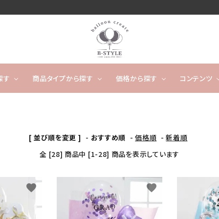
探す
商品タイプから探す
価格から探す
コンテンツ
卓上タイプ
ウェディング
～4,999円
フワフワ浮かぶタイプ
5,000
開店
[ 並び順を変更 ]
-
おすすめ順
-
価格順
-
新着順
ー
タッセルバルーン
出産祝い
カレンダーバルーン/バ
成人
ルーンケーキ
全 [28] 商品中 [1-28] 商品を表示しています
ノンジャンル（その他）
キャラクター
数字や文字のバルーン
favorite
favorite
バルーンスタンド
オーダ