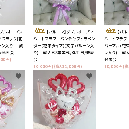
ダブルオープン
【バルーン】ダブルオープン
【バル
 ブラック(花
ハートフラワーバンチ ソフトラベン
ハートフラワ
ーン入り) 成
ダー(花束タイプ)(文字バルーン入
パープル(花
/発表会
り) 成人式/卒業式/誕生日/発表
ン入り) 成
000円)
会
発表会
10,000円(税込11,000円)
10,000円(税
favorite
favorite