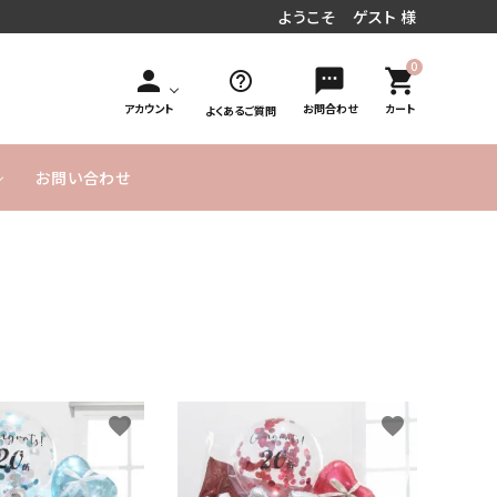
ようこそ ゲスト 様
0
person
sms
shopping_cart
help_outline
アカウント
お問合わせ
カート
よくあるご質問
お問い合わせ
円～
／周年お祝い
文字入れオ
手持ち花束タイプ
10,000円
MESSAGE
20,000円
発表会／コンサート
フラワーインバルーン
お急ぎ便
プション
～
CARD無料
～
式／卒業式
気球バルーン
季節のバルーン
バルーンボックス
サービス
ヘリウムガス入り
よくあるご
実店舗のご
SET アイテム
単品バルーン
バルーン について
質問
案内
のご説明
favorite
favorite
ーメイドバルーン
ヘリウムガス・その他資
材