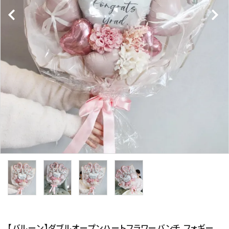
コンテンツ
ガイドライン
ACCOUNT MENU
ようこそ ゲスト 様
meeting_room
person
ログイン
新規会員登録
【バルーン】ダブルオープンハートフラワーバンチ フォギー