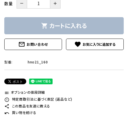
－
＋
数量
カートに入れる
shopping_cart
mail_outline
favorite
お問い合わせ
型番:
hno21_160
オプションの値段詳細
toc
特定商取引法に基づく表記 (返品など)
error_outline
この商品を友達に教える
share
買い物を続ける
undo