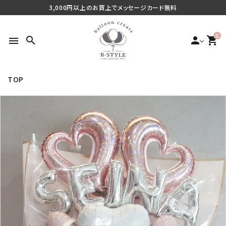
3,000円以上のお買上でメッセージカード無料
0
search
person
shopping_cart
menu
TOP
search
最近チェックした商品
ご利用シーンから探す
商品タイプから探す
価格から探す