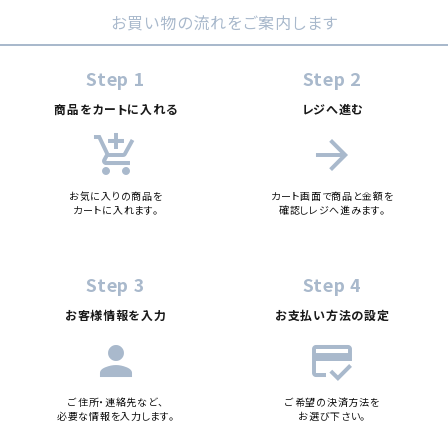
お買い物の流れをご案内します
Step 1
Step 2
商品をカートに入れる
レジへ進む
add_shopping_cart
arrow_forward
お気に入りの商品を
カート画面で商品と金額を
カートに入れます。
確認しレジへ進みます。
Step 3
Step 4
お客様情報を入力
お支払い方法の設定
person
credit_score
ご住所・連絡先など、
ご希望の決済方法を
必要な情報を入力します。
お選び下さい。