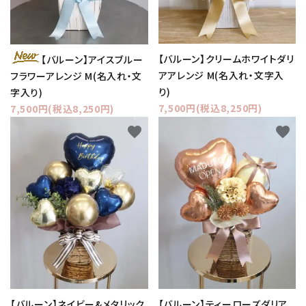
【バルーン】クリームホワイトダリ
【バルーン】アイスブルー
アアレンジ M(名入れ・文字入
フラワーアレンジ M(名入れ・文
り)
字入り)
7,500円(税込8,250円)
7,500円(税込8,250円)
favorite
favorite
【バルーン】ネイビー&メタリック
【バルーン】ティーローズダリア