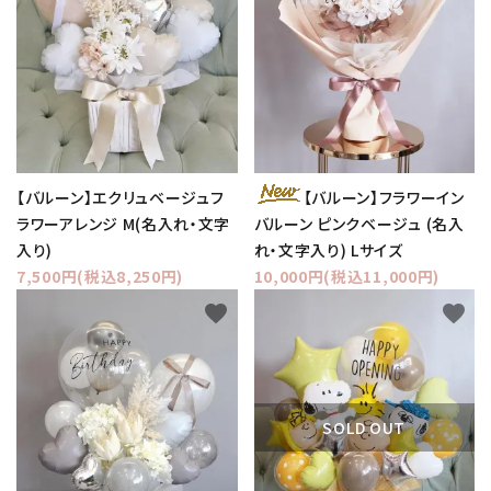
コンテンツ
ガイドライン
ACCOUNT MENU
ようこそ ゲスト 様
【バルーン】エクリュベージュフ
【バルーン】フラワーイン
meeting_room
person
ログイン
新規会員登録
ラワーアレンジ M(名入れ・文字
バルーン ピンクベージュ (名入
入り)
れ・文字入り) Lサイズ
7,500円(税込8,250円)
10,000円(税込11,000円)
favorite
favorite
SOLD OUT