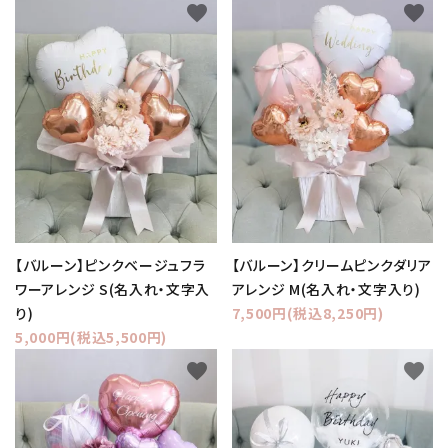
favorite
favorite
【バルーン】ピンクベージュフラ
【バルーン】クリームピンクダリア
ワーアレンジ S(名入れ・文字入
アレンジ M(名入れ・文字入り)
り)
7,500円(税込8,250円)
5,000円(税込5,500円)
favorite
favorite