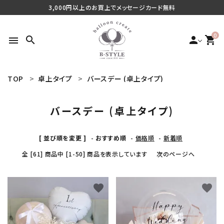
3,000円以上のお買上でメッセージカード無料
0
search
person
shopping_cart
menu
TOP
卓上タイプ
バースデー (卓上タイプ)
search
バースデー (卓上タイプ)
最近チェックした商品
[ 並び順を変更 ]
-
おすすめ順
-
価格順
-
新着順
全 [61] 商品中 [1-50] 商品を表示しています
次のページへ
ご利用シーンから探す
商品タイプから探す
favorite
favorite
価格から探す