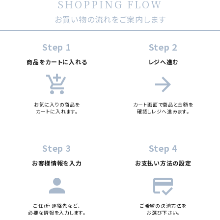
SHOPPING FLOW
キーワード
お買い物の流れをご案内します
カテゴリー
Step 1
Step 2
商品をカートに入れる
レジへ進む
add_shopping_cart
arrow_forward
検索する
お気に入りの商品を
カート画面で商品と金額を
カートに入れます。
確認しレジへ進みます。
Step 3
Step 4
お客様情報を入力
お支払い方法の設定
person
credit_score
ご住所・連絡先など、
ご希望の決済方法を
必要な情報を入力します。
お選び下さい。