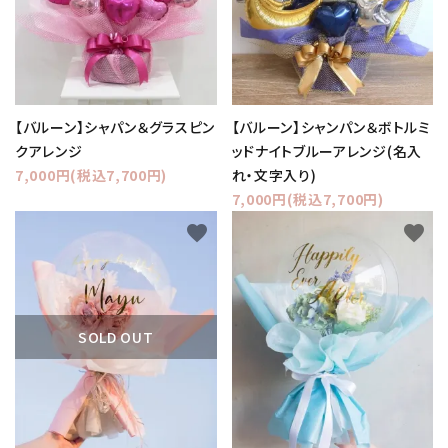
【バルーン】シャパン＆グラスピン
【バルーン】シャンパン＆ボトルミ
クアレンジ
ッドナイトブルーアレンジ(名入
7,000円(税込7,700円)
れ・文字入り)
7,000円(税込7,700円)
favorite
favorite
SOLD OUT