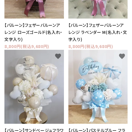
【バルーン】フェザーバルーンア
【バルーン】フェザーバルーンア
レンジ ローズゴールド(名入れ・
レンジ ラベンダー M(名入れ・文
文字入り)
字入り)
8,800円(税込9,680円)
8,800円(税込9,680円)
favorite
favorite
【バルーン】サンドベージュフラワ
【バルーン】パステルブルー フラ