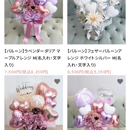
【バルーン】ラベンダーダリア マ
【バルーン】フェザーバルーンア
ーブルアレンジ M(名入れ・文字
レンジ ホワイトシルバー M(名
入り)
入れ・文字入り)
7,500円(税込8,250円)
8,500円(税込9,350円)
favorite
favorite