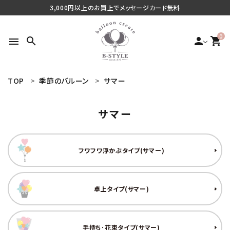
3,000円以上のお買上でメッセージカード無料
0
search
person
shopping_cart
menu
TOP
季節のバルーン
サマー
search
サマー
最近チェックした商品
フワフワ浮かぶタイプ(サマー)
ご利用シーンから探す
商品タイプから探す
卓上タイプ(サマー)
価格から探す
手持ち･花束タイプ(サマー)