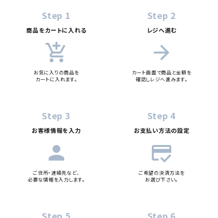
カテゴリー
Step 1
Step 2
商品をカートに入れる
レジへ進む
add_shopping_cart
arrow_forward
検索する
お気に入りの商品を
カート画面で商品と金額を
カートに入れます。
確認しレジへ進みます。
Step 3
Step 4
お客様情報を入力
お支払い方法の設定
person
credit_score
ご住所・連絡先など、
ご希望の決済方法を
必要な情報を入力します。
お選び下さい。
Step 5
Step 6