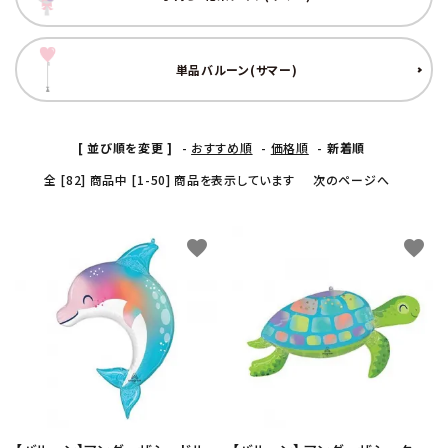
コンテンツ
単品バルーン(サマー)
ガイドライン
ACCOUNT MENU
ようこそ ゲスト 様
[ 並び順を変更 ]
-
おすすめ順
-
価格順
-
新着順
全 [82] 商品中 [1-50] 商品を表示しています
次のページへ
meeting_room
person
ログイン
新規会員登録
favorite
favorite